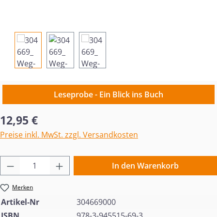
Leseprobe - Ein Blick ins Buch
Regulärer Preis:
12,95 €
Preise inkl. MwSt. zzgl. Versandkosten
Produkt Anzahl: Gib den gewünschten Wert 
In den Warenkorb
Merken
Artikel-Nr
304669000
ISBN
978-3-945515-69-3