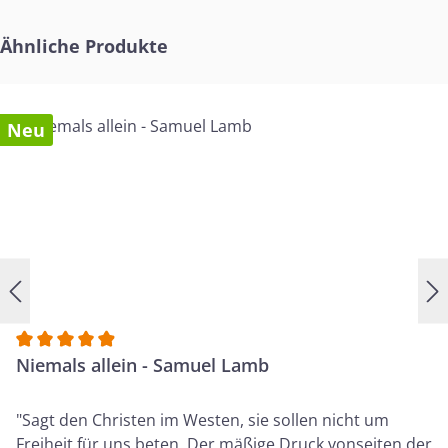
Produktgalerie überspringen
Ähnliche Produkte
Neu
Durchschnittliche Bewertung von 4.9 von 5 Sternen
Niemals allein - Samuel Lamb
"Sagt den Christen im Westen, sie sollen nicht um
Freiheit für uns beten. Der mäßige Druck vonseiten der