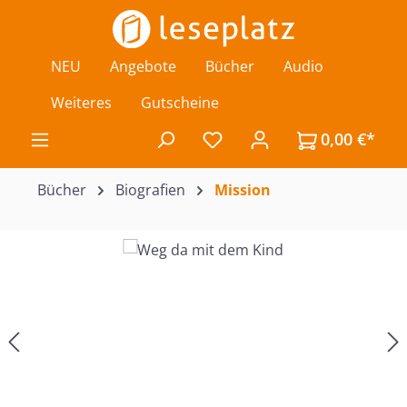
Zum Hauptinhalt springen
NEU
Angebote
Bücher
Audio
Weiteres
Gutscheine
0,00 €*
Du hast 0 Produkte auf de
Bücher
Biografien
Mission
Bildergalerie überspringen