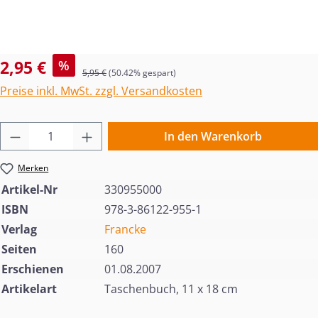
Verkaufspreis:
2,95 €
%
Regulärer Preis:
5,95 €
(50.42% gespart)
Preise inkl. MwSt. zzgl. Versandkosten
Produkt Anzahl: Gib den gewünschten Wert 
In den Warenkorb
Merken
Artikel-Nr
330955000
ISBN
978-3-86122-955-1
Verlag
Francke
Seiten
160
Erschienen
01.08.2007
Artikelart
Taschenbuch, 11 x 18 cm