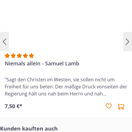
Durchschnittliche Bewertung von 4.9 von 5 Sternen
Niemals allein - Samuel Lamb
"Sagt den Christen im Westen, sie sollen nicht um
Freiheit für uns beten. Der mäßige Druck vonseiten der
Regierung hält uns nah beim Herrn und nah
beieinander!" - Samuel Lamb (1924-2013) Diese Worte
7,50 €*
und die Situation der Christen in China kann man nur
verstehen, wenn man so erstaunliche Menschen wie
Samuel Lamb kennengelernt hat. Dieser kleine, eher
Produktgalerie überspringen
Kunden kauften auch
zierlich gebaute Mann war fröhlich, gelassen und auch