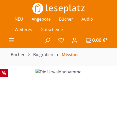
Zum Hauptinhalt springen
NEU
Angebote
Bücher
Audio
Weiteres
Gutscheine
0,00 €*
Du hast 0 Produkte auf de
Bücher
Biografien
Mission
Bildergalerie überspringen
%