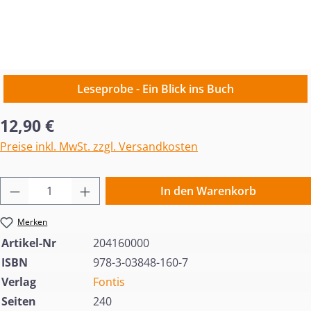
Leseprobe - Ein Blick ins Buch
Regulärer Preis:
12,90 €
Preise inkl. MwSt. zzgl. Versandkosten
Produkt Anzahl: Gib den gewünschten Wert 
In den Warenkorb
Merken
Artikel-Nr
204160000
ISBN
978-3-03848-160-7
Verlag
Fontis
Seiten
240