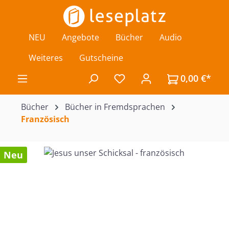
Zum Hauptinhalt springen
NEU
Angebote
Bücher
Audio
Weiteres
Gutscheine
0,00 €*
Du hast 0 Produkte auf de
Bücher
Bücher in Fremdsprachen
Französisch
Bildergalerie überspringen
Neu