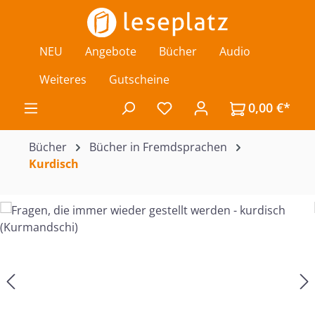
Zum Hauptinhalt springen
NEU
Angebote
Bücher
Audio
Weiteres
Gutscheine
0,00 €*
Du hast 0 Produkte auf de
Bücher
Bücher in Fremdsprachen
Kurdisch
Bildergalerie überspringen