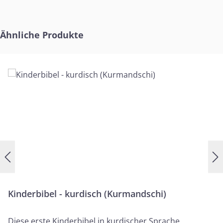
Produktgalerie überspringen
Ähnliche Produkte
Kinderbibel - kurdisch (Kurmandschi)
Diese erste Kinderbibel in kurdischer Sprache