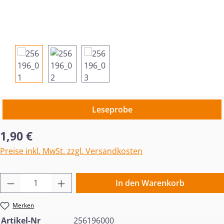
Leseprobe
Regulärer Preis:
1,90 €
Preise inkl. MwSt. zzgl. Versandkosten
Produkt Anzahl: Gib den gewünschten Wert 
In den Warenkorb
Merken
Artikel-Nr
256196000