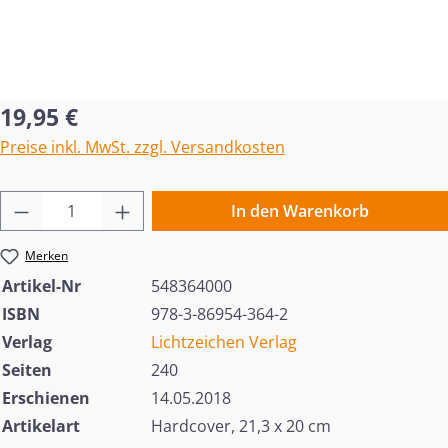
Regulärer Preis:
19,95 €
Preise inkl. MwSt. zzgl. Versandkosten
Produkt Anzahl: Gib den gewünschten Wert 
In den Warenkorb
Merken
Artikel-Nr
548364000
ISBN
978-3-86954-364-2
Verlag
Lichtzeichen Verlag
Seiten
240
Erschienen
14.05.2018
Artikelart
Hardcover, 21,3 x 20 cm