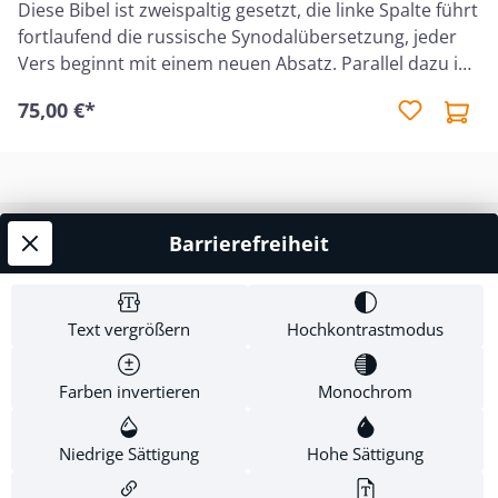
Diese Bibel ist zweispaltig gesetzt, die linke Spalte führt
fortlaufend die russische Synodalübersetzung, jeder
Vers beginnt mit einem neuen Absatz. Parallel dazu in
der rechten Spalte die deutsche Übersetzung
75,00 €*
Schlachter 2000. Neuauflage 2026
Barrierefreiheit
Service-Hotline
Shop Service
Text vergrößern
Hochkontrastmodus
Informationen
Farben invertieren
Monochrom
Newsletter
Niedrige Sättigung
Hohe Sättigung