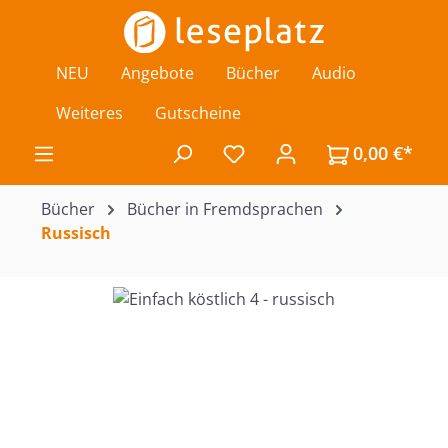
Zum Hauptinhalt springen
NEU
Angebote
Bücher
Audio
Weiteres
Gutscheine
0,00 €*
Du hast 0 Produkte auf de
Bücher
Bücher in Fremdsprachen
Russisch
Bildergalerie überspringen