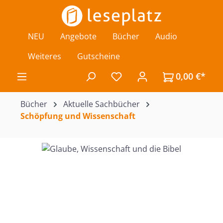
Zum Hauptinhalt springen
NEU
Angebote
Bücher
Audio
Weiteres
Gutscheine
0,00 €*
Du hast 0 Produkte auf de
Bücher
Aktuelle Sachbücher
Schöpfung und Wissenschaft
Bildergalerie überspringen