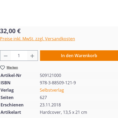
Regulärer Preis:
32,00 €
Preise inkl. MwSt. zzgl. Versandkosten
Produkt Anzahl: Gib den gewünschten Wert 
In den Warenkorb
Merken
Artikel-Nr
509121000
ISBN
978-3-88509-121-9
Verlag
Selbstverlag
Seiten
627
Erschienen
23.11.2018
Artikelart
Hardcover, 13,5 x 21 cm