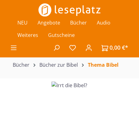
Zum Hauptinhalt springen
NEU
Angebote
Bücher
Audio
Weiteres
Gutscheine
0,00 €*
Du hast 0 Produkte auf de
Bücher
Bücher zur Bibel
Thema Bibel
Bildergalerie überspringen