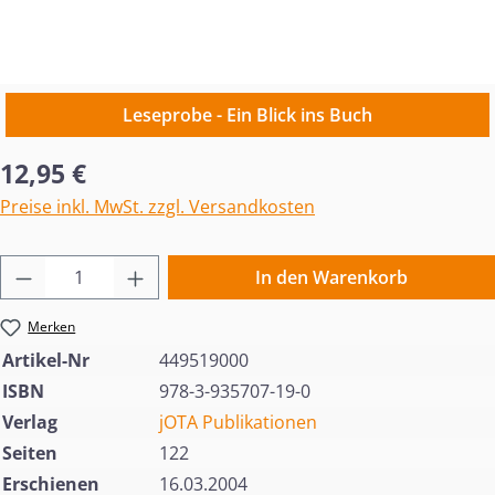
Leseprobe - Ein Blick ins Buch
Regulärer Preis:
12,95 €
Preise inkl. MwSt. zzgl. Versandkosten
Produkt Anzahl: Gib den gewünschten Wert 
In den Warenkorb
Merken
Artikel-Nr
449519000
ISBN
978-3-935707-19-0
Verlag
jOTA Publikationen
Seiten
122
Erschienen
16.03.2004