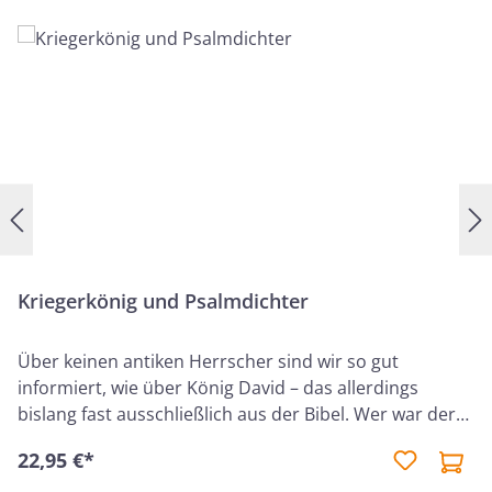
Kriegerkönig und Psalmdichter
Über keinen antiken Herrscher sind wir so gut
informiert, wie über König David – das allerdings
bislang fast ausschließlich aus der Bibel. Wer war der
altisraelitische König? Der Mann "nach dem Herzen
22,95 €*
Gottes", der Glaubensheld, der noch im christlichen