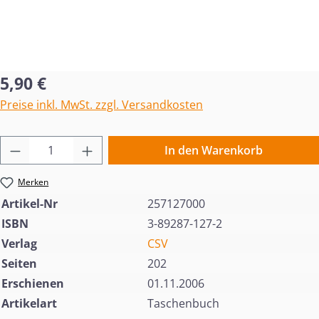
Regulärer Preis:
5,90 €
Preise inkl. MwSt. zzgl. Versandkosten
Produkt Anzahl: Gib den gewünschten Wert 
In den Warenkorb
Merken
Artikel-Nr
257127000
ISBN
3-89287-127-2
Verlag
CSV
Seiten
202
Erschienen
01.11.2006
Artikelart
Taschenbuch