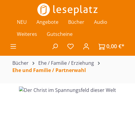
Zum Hauptinhalt springen
NEU
Angebote
Bücher
Audio
Weiteres
Gutscheine
0,00 €*
Du hast 0 Produkte auf de
Bücher
Ehe / Familie / Erziehung
Ehe und Familie / Partnerwahl
Bildergalerie überspringen