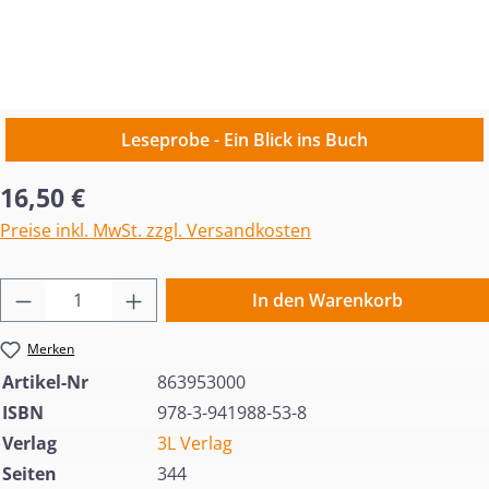
Leseprobe - Ein Blick ins Buch
Regulärer Preis:
16,50 €
Preise inkl. MwSt. zzgl. Versandkosten
Produkt Anzahl: Gib den gewünschten Wert 
In den Warenkorb
Merken
Artikel-Nr
863953000
ISBN
978-3-941988-53-8
Verlag
3L Verlag
Seiten
344