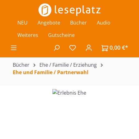
Zum Hauptinhalt springen
NEU
Angebote
Bücher
Audio
Weiteres
Gutscheine
0,00 €*
Du hast 0 Produkte auf de
Bücher
Ehe / Familie / Erziehung
Ehe und Familie / Partnerwahl
Bildergalerie überspringen