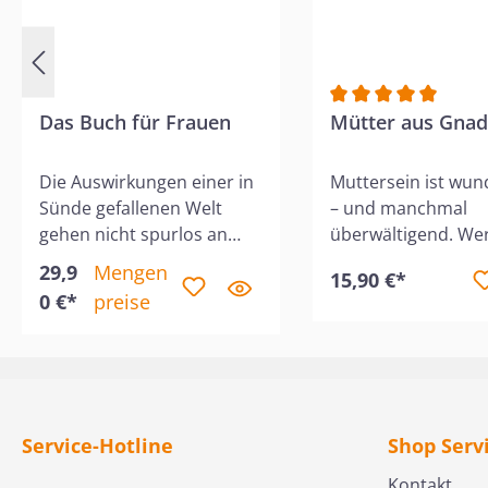
Das Buch für Frauen
Durchschnittliche 
Mütter aus Gna
Die Auswirkungen einer in
Muttersein ist wun
Sünde gefallenen Welt
– und manchmal
gehen nicht spurlos an
überwältigend. We
uns vorüber. Wir
sie nicht: die endlo
29,9
Mengen
15,90 €*
versündigen uns an
do-Listen, das Gefü
0 €*
preise
unseren Mitmenschen und
versagen, und den
sind selbst Leidtragende
Wunsch nach mehr
der Sünden anderer.Die
im Alltag?Wir Frau
Bibel hat tragfähige
brauchen mehr als
Antworten auf die Nöte
gute Ratschläge: W
und Schwierigkeiten, unter
brauchen Gottes
Service-Hotline
Shop Serv
denen Frauen leiden. In
Perspektive. Diese
Kontakt