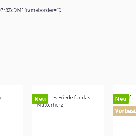
O7r3ZcDM" frameborder="0"
Neu
Neu
Vorbest