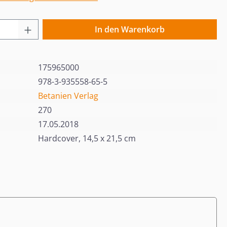
 Anzahl: Gib den gewünschten Wert ein o
In den Warenkorb
175965000
978-3-935558-65-5
Betanien Verlag
270
17.05.2018
Hardcover, 14,5 x 21,5 cm