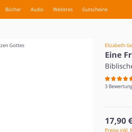
Bücher
Audio
Weiteres
Gutscheine
Elizabeth G
Eine F
Biblisc
Durchschnit
3 Bewertun
Regulärer Pr
17,90 
Preise inkl.