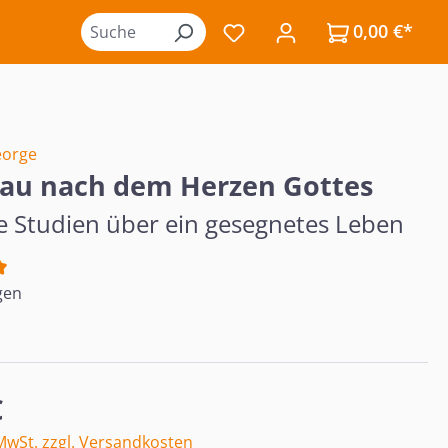
0,00 €*
Du hast 0 Produkte auf de
eorge
rau nach dem Herzen Gottes
he Studien über ein gesegnetes Leben
tliche Bewertung von 5 von 5 Sternen
gen
eis:
€
 MwSt. zzgl. Versandkosten