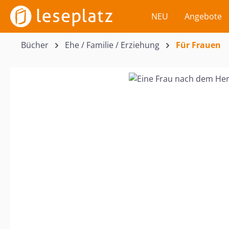
m Hauptinhalt springen
Zur Suche springen
Zur Hauptnavigation springen
NEU
Angebote
Bücher
Ehe / Familie / Erziehung
Für Frauen
Bildergalerie überspringen