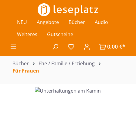
Zum Hauptinhalt springen
NEU
Angebote
Bücher
Audio
Weiteres
Gutscheine
0,00 €*
Du hast 0 Produkte auf de
Bücher
Ehe / Familie / Erziehung
Für Frauen
Bildergalerie überspringen