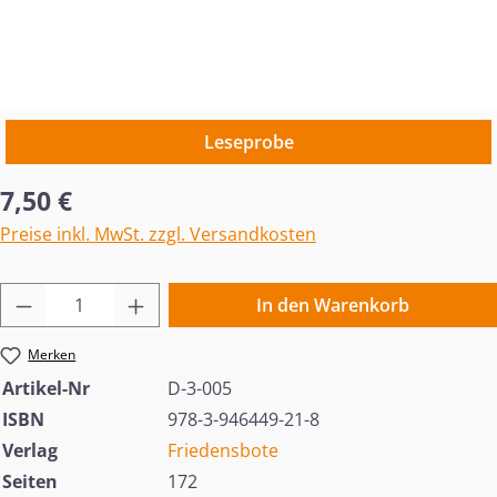
Leseprobe
Regulärer Preis:
7,50 €
Preise inkl. MwSt. zzgl. Versandkosten
Produkt Anzahl: Gib den gewünschten Wert 
In den Warenkorb
Merken
Artikel-Nr
D-3-005
ISBN
978-3-946449-21-8
Verlag
Friedensbote
Seiten
172