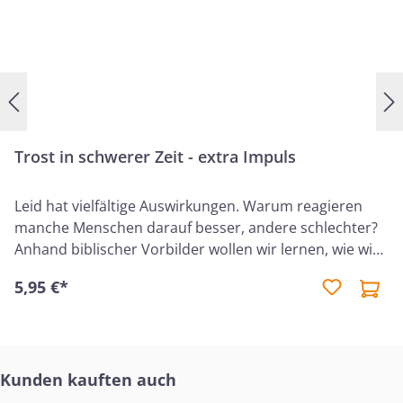
Trost in schwerer Zeit - extra Impuls
Leid hat vielfältige Auswirkungen. Warum reagieren
manche Menschen darauf besser, andere schlechter?
Anhand biblischer Vorbilder wollen wir lernen, wie wir
Gottes Trost und Kraft in schweren Zeiten empfangen
5,95 €*
können. Und wir betrachten das größte Beispiel für
Sieg im Leiden: den Herrn selbst.
Produktgalerie überspringen
Kunden kauften auch