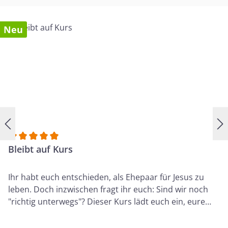
Neu
Durchschnittliche Bewertung von 5 von 5 Sternen
Bleibt auf Kurs
Ihr habt euch entschieden, als Ehepaar für Jesus zu
leben. Doch inzwischen fragt ihr euch: Sind wir noch
"richtig unterwegs"? Dieser Kurs lädt euch ein, eure
Prioritäten zu überprüfen. In zwölf Lektionen nehmt
ihr zentrale Lebensbereiche unter die Lupe, wie eure