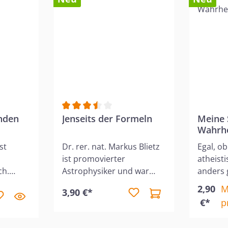
inden
Durchschnittliche Bewertung von 3.5 von 5
Jenseits der Formeln
Meine 
Wahrhe
st
Dr. rer. nat. Markus Blietz
Egal, ob
ist promovierter
atheist
ch.
Astrophysiker und war
anders 
 wir
lange überzeugt vom
aufgewa
2,90
M
3,90 €*
ht
Urknall, der Evolution und
muss pe
€*
p
nd
einem naturalistischen
welche
ser
Weltbild. Durch
Leben e