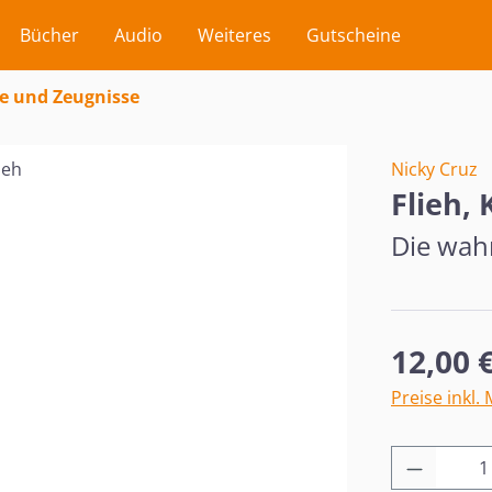
Bücher
Audio
Weiteres
Gutscheine
e und Zeugnisse
Nicky Cruz
Flieh, 
Die wah
Regulärer Pr
12,00 
Preise inkl.
Produkt