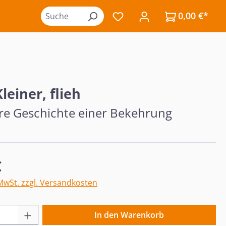
0,00 €*
Du hast 0 Produkte auf de
Kleiner, flieh
re Geschichte einer Bekehrung
eis:
€
 MwSt. zzgl. Versandkosten
 Anzahl: Gib den gewünschten Wert ein o
In den Warenkorb