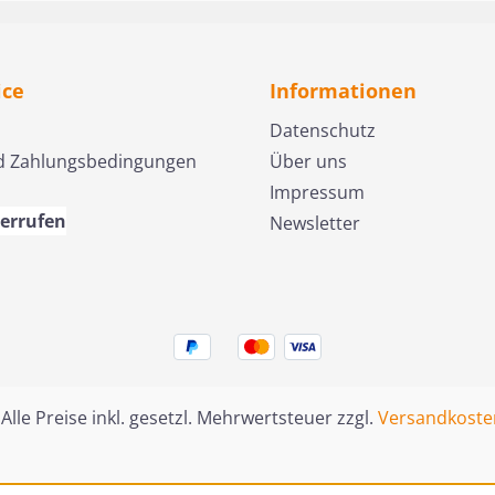
rlässt
wissenschaftliche Fragen,
worauf 
nderer
Konflikte im
gründen
 lohnt
Forschungsbetrieb und
zuletzt 
26
eine persönliche Krise
Bedeutu
ice
Informationen
beginnt er, an seinen
dem Tod
Datenschutz
Überzeugungen zu
es eine
d Zahlungsbedingungen
Über uns
zweifeln. In diesem
wenn ja
Impressum
bewegenden
dorthin
autobiografischen Bericht
Fragen 
derrufen
Newsletter
beschreibt er seinen Weg
dieses 
vom skeptischen Forscher
er hat 
zum gläubigen Christen. Er
gefund
erläutert, warum er heute
Mehrin
die biblische Darstellung
katholi
zentraler Aspekte der Erd-
erzogen
und Weltgeschichte für
Wahrhei
 Alle Preise inkl. gesetzl. Mehrwertsteuer zzgl.
Versandkoste
zuverlässig hält – und sieht
dazu, d
darin keinen Widerspruch
seines 
zu wissenschaftlichen
Glaube