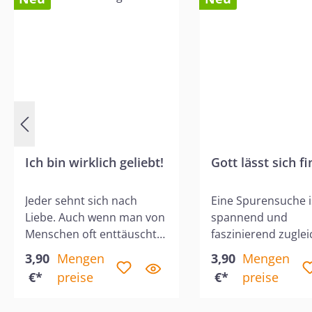
Not unter den
jugendlichen
Rauschgiftsüchtigen und
begann ohne fremde
Hilfe ein Hilfswerk, das
aus bescheidenen
Anfängen zu einer
weltumspannenden
Organisation wurde. Der
Ich bin wirklich geliebt!
Gott lässt sich f
seinerzeit jugendliche
Bandenführer von
Brooklyn, "Lord" Nicky
Jeder sehnt sich nach
Eine Spurensuche i
Cruz, dessen
Liebe. Auch wenn man von
spannend und
dramatischer Ausstieg
Menschen oft enttäuscht
faszinierend zuglei
aus der Szene und
wurde, bleibt die
Plötzlich entdecken
3,90
Mengen
3,90
Mengen
Hinwendung zu Gott in
Sehnsucht nach
Spuren, die wir nic
€*
preise
€*
preise
diesem Buch geschildert
Angenommensein und
vermutet haben. U
wird, arbeitete viele Jahre
Zuwendung immer
wenn dann Gott un