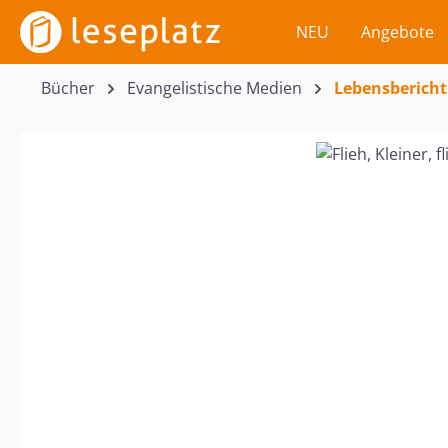
m Hauptinhalt springen
Zur Suche springen
Zur Hauptnavigation springen
NEU
Angebote
Bücher
Evangelistische Medien
Lebensbericht
Bildergalerie überspringen