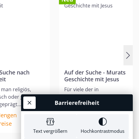
 Sternen
Suche nach
Auf der Suche - Murats
it
Geschichte mit Jesus
 man religiös,
Für viele der in
isch oder ganz
Deutschland lebenden
Barrierefreiheit
geprägt
jungen Muslime ist das
chsen ist, man
Christentum eine fremde
engen
3,90
Mengen
rsönlich klären,
Religion, über die sie kaum
reise
€*
preise
n Weg man im
etwas wissen und über die
Text vergrößern
Hochkontrastmodus
inschlägt und
sie niemand informiert.