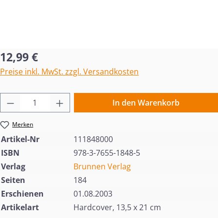
Regulärer Preis:
12,99 €
Preise inkl. MwSt. zzgl. Versandkosten
Produkt Anzahl: Gib den gewünschten Wert 
In den Warenkorb
Merken
Artikel-Nr
111848000
ISBN
978-3-7655-1848-5
Verlag
Brunnen Verlag
Seiten
184
Erschienen
01.08.2003
Artikelart
Hardcover, 13,5 x 21 cm