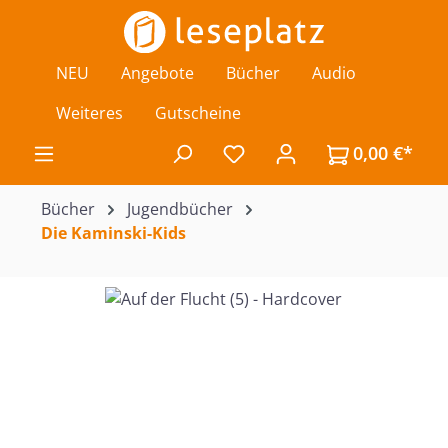
Zum Hauptinhalt springen
NEU
Angebote
Bücher
Audio
Weiteres
Gutscheine
0,00 €*
Du hast 0 Produkte auf de
Bücher
Jugendbücher
Die Kaminski-Kids
Bildergalerie überspringen