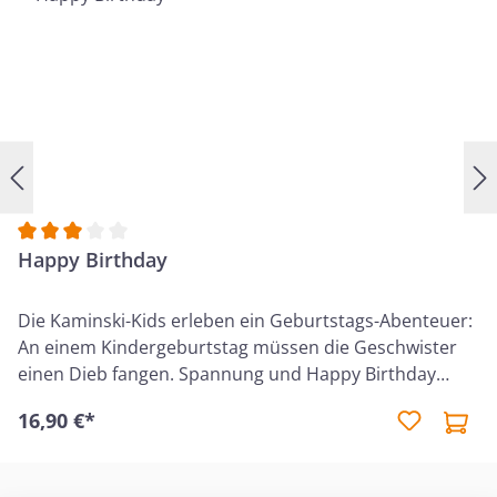
Durchschnittliche Bewertung von 3 von 5 Sternen
Happy Birthday
Die Kaminski-Kids erleben ein Geburtstags-Abenteuer:
An einem Kindergeburtstag müssen die Geschwister
einen Dieb fangen. Spannung und Happy Birthday
garantiert! Debora hat Geburtstag und lädt zu einer
16,90 €*
Übernachtungs-Party ein – mit Torte, tollen
Geschenken, vielen Spielen und den besten Gästen:
Bekannte Gesichter von früheren Abenteuern der Kids