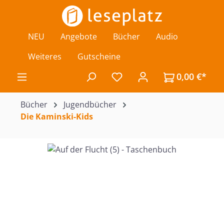
Zum Hauptinhalt springen
NEU
Angebote
Bücher
Audio
Weiteres
Gutscheine
0,00 €*
Du hast 0 Produkte auf de
Bücher
Jugendbücher
Die Kaminski-Kids
Bildergalerie überspringen