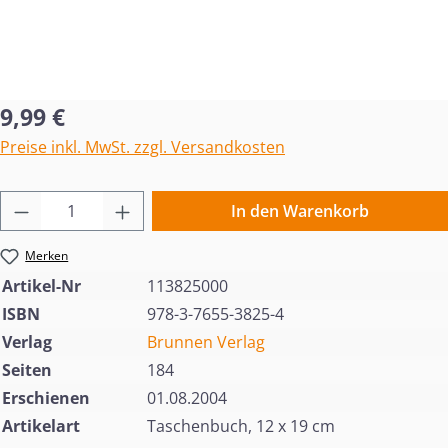
Regulärer Preis:
9,99 €
Preise inkl. MwSt. zzgl. Versandkosten
Produkt Anzahl: Gib den gewünschten Wert 
In den Warenkorb
Merken
Artikel-Nr
113825000
ISBN
978-3-7655-3825-4
Verlag
Brunnen Verlag
Seiten
184
Erschienen
01.08.2004
Artikelart
Taschenbuch, 12 x 19 cm