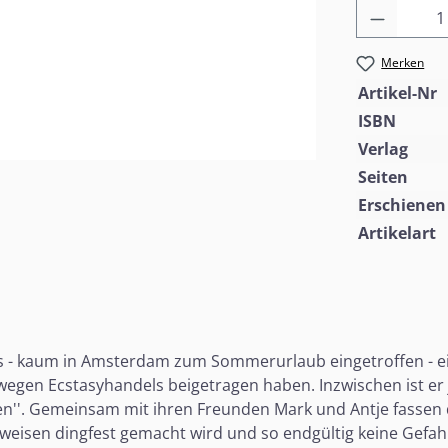
Produkt
Merken
Artikel-Nr
ISBN
Verlag
Seiten
Erschienen
Artikelart
ids - kaum in Amsterdam zum Sommerurlaub eingetroffen - e
 wegen Ecstasyhandels beigetragen haben. Inzwischen ist e
en''. Gemeinsam mit ihren Freunden Mark und Antje fassen di
eweisen dingfest gemacht wird und so endgültig keine Gefahr