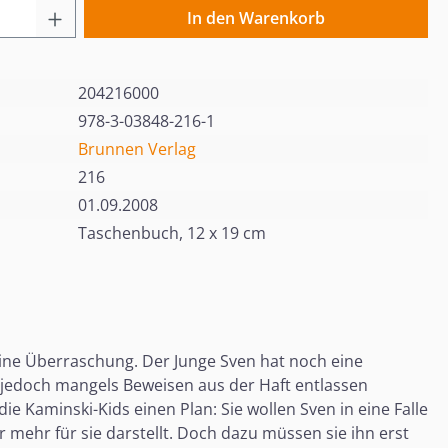
 Anzahl: Gib den gewünschten Wert ein o
In den Warenkorb
204216000
978-3-03848-216-1
Brunnen Verlag
216
01.09.2008
Taschenbuch, 12 x 19 cm
ine Überraschung. Der Junge Sven hat noch eine
r jedoch mangels Beweisen aus der Haft entlassen
e Kaminski-Kids einen Plan: Sie wollen Sven in eine Falle
 mehr für sie darstellt. Doch dazu müssen sie ihn erst