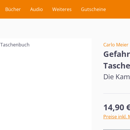
Bücher
Audio
Weiteres
Gutscheine
Carlo Meier
Gefahr
Tasch
Die Kami
Regulärer Pr
14,90 
Preise inkl.