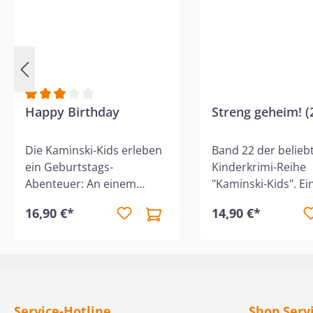
Durchschnittliche Bewertung von 3 von 5 Sternen
Happy Birthday
Streng geheim! (
Die Kaminski-Kids erleben
Band 22 der belieb
ein Geburtstags-
Kinderkrimi-Reihe
Abenteuer: An einem
"Kaminski-Kids". Ei
Kindergeburtstag müssen
spannend Fall über
16,90 €*
14,90 €*
die Geschwister einen
Freundschaft und d
Dieb fangen. Spannung
unsichtbare Seite 
und Happy Birthday
Gesellschaft. Für K
garantiert! Debora hat
8 Jahren.Wer hat d
Geburtstag und lädt zu
Hunderter gestohle
einer Übernachtungs-
verschwundener
Service-Hotline
Shop Serv