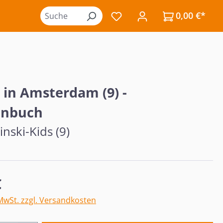
0,00 €*
Du hast 0 Produkte auf de
 in Amsterdam (9) -
enbuch
nski-Kids (9)
eis:
€
 MwSt. zzgl. Versandkosten