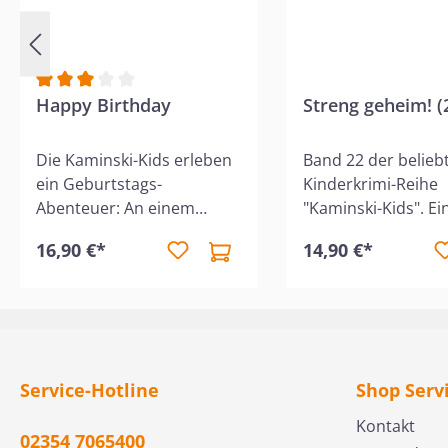
Durchschnittliche Bewertung von 3 von 5 Sternen
Happy Birthday
Streng geheim! (
Die Kaminski-Kids erleben
Band 22 der belieb
ein Geburtstags-
Kinderkrimi-Reihe
Abenteuer: An einem
"Kaminski-Kids". Ei
Kindergeburtstag müssen
spannend Fall über
16,90 €*
14,90 €*
die Geschwister einen
Freundschaft und d
Dieb fangen. Spannung
unsichtbare Seite 
und Happy Birthday
Gesellschaft. Für K
garantiert! Debora hat
8 Jahren.Wer hat d
Geburtstag und lädt zu
Hunderter gestohle
einer Übernachtungs-
verschwundener
Service-Hotline
Shop Serv
Party ein – mit Torte, tollen
Geldschein bringt 
Geschenken, vielen Spielen
ganze Klasse
Kontakt
02354 7065400
und den besten Gästen:
durcheinander. Sch