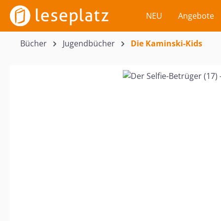
m Hauptinhalt springen
Zur Suche springen
Zur Hauptnavigation springen
NEU
Angebote
Bücher
Jugendbücher
Die Kaminski-Kids
Bildergalerie überspringen