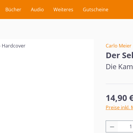
Bücher
Audio
Weiteres
Gutscheine
Carlo Meier
Der Se
Die Kami
Regulärer Pr
14,90 
Preise inkl.
Produkt