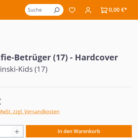
0,00 €*
Du hast 0 Produkte auf de
lfie-Betrüger (17) - Hardcover
nski-Kids (17)
eis:
€
 MwSt. zzgl. Versandkosten
 Anzahl: Gib den gewünschten Wert ein o
In den Warenkorb