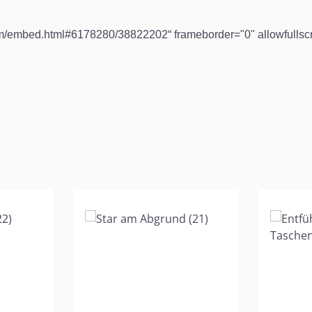
.com/embed.html#6178280/38822202“ frameborder="0" allowfulls