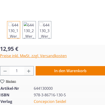
Regulärer Preis:
12,95 €
Preise inkl. MwSt. zzgl. Versandkosten
Produkt Anzahl: Gib den gewünschten Wert 
In den Warenkorb
Merken
Artikel-Nr
644130000
ISBN
978-3-86716-130-5
Verlag
Concepcion Seidel