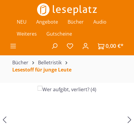
Zum Hauptinhalt springen
NEU
Angebote
Bücher
Audio
Weiteres
Gutscheine
0,00 €*
Du hast 0 Produkte auf de
Bücher
Belletristik
Lesestoff für junge Leute
Bildergalerie überspringen