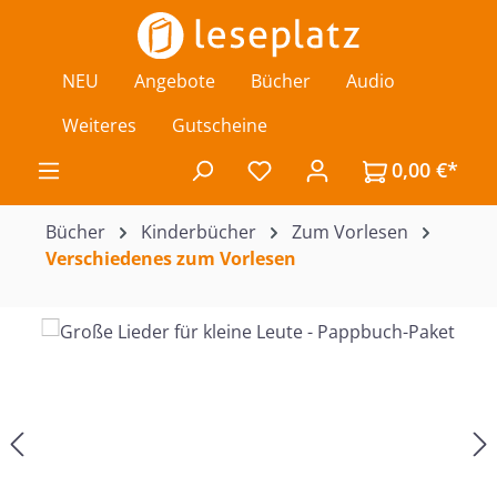
Zum Hauptinhalt springen
NEU
Angebote
Bücher
Audio
Weiteres
Gutscheine
0,00 €*
Du hast 0 Produkte auf de
Bücher
Kinderbücher
Zum Vorlesen
Verschiedenes zum Vorlesen
Bildergalerie überspringen