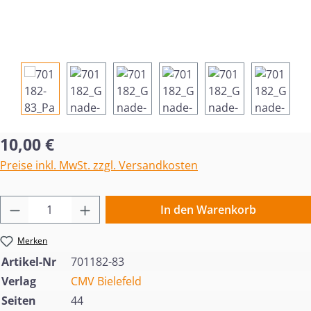
Regulärer Preis:
10,00 €
Preise inkl. MwSt. zzgl. Versandkosten
Produkt Anzahl: Gib den gewünschten Wert 
In den Warenkorb
Merken
Artikel-Nr
701182-83
Verlag
CMV Bielefeld
Seiten
44