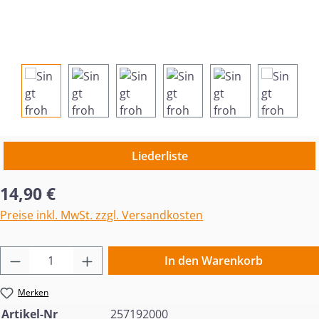
Liederliste
Regulärer Preis:
14,90 €
Preise inkl. MwSt. zzgl. Versandkosten
Produkt Anzahl: Gib den gewünschten Wert 
In den Warenkorb
Merken
Artikel-Nr
257192000