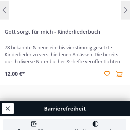
Gott sorgt für mich - Kinderliederbuch
78 bekannte & neue ein- bis vierstimmig gesetzte
Kinderlieder zu verschiedenen Anlässen. Die bereits
durch diverse Notenbücher & -hefte veröffentlichten
Lieder wurden neu überarbeitet. Einige Lieder sind
12,00 €*
neu!
Barrierefreiheit
Service-Hotline
Shop Service