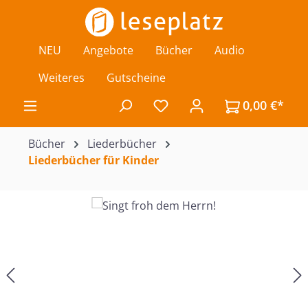
Zum Hauptinhalt springen
NEU
Angebote
Bücher
Audio
Weiteres
Gutscheine
0,00 €*
Du hast 0 Produkte auf de
Bücher
Liederbücher
Liederbücher für Kinder
Bildergalerie überspringen