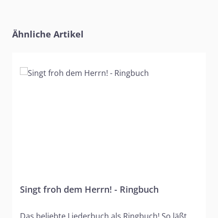
Produktgalerie überspringen
Ähnliche Artikel
Singt froh dem Herrn! - Ringbuch
Das beliebte Liederbuch als Ringbuch! So läßt