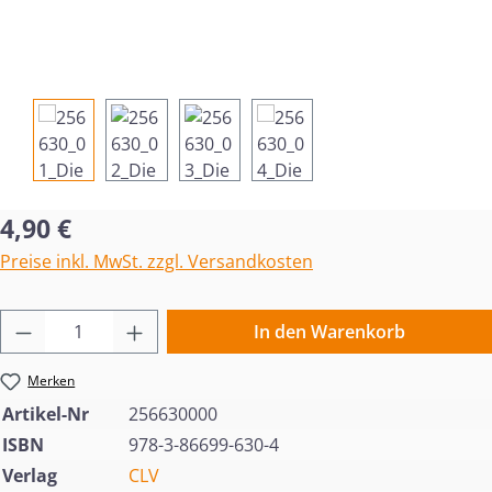
Regulärer Preis:
4,90 €
Preise inkl. MwSt. zzgl. Versandkosten
Produkt Anzahl: Gib den gewünschten Wert 
In den Warenkorb
Merken
Artikel-Nr
256630000
ISBN
978-3-86699-630-4
Verlag
CLV