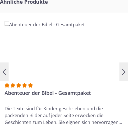
Produktgalerie überspringen
Ähnliche Produkte
Durchschnittliche Bewertung von 5 von 5 Sternen
Abenteuer der Bibel - Gesamtpaket
Die Texte sind für Kinder geschrieben und die
packenden Bilder auf jeder Seite erwecken die
Geschichten zum Leben. Sie eignen sich hervorragend