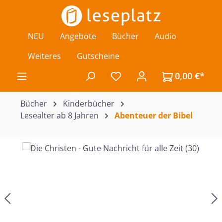
Zum Hauptinhalt springen
NEU
Angebote
Bücher
Audio
Weiteres
Gutscheine
0,00 €*
Du hast 0 Produkte auf de
Bücher
Kinderbücher
Lesealter ab 8 Jahren
Abenteuer der Bibel
Bildergalerie überspringen