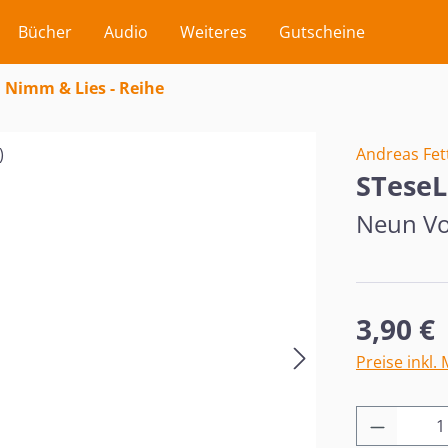
Bücher
Audio
Weiteres
Gutscheine
Nimm & Lies - Reihe
Andreas Fet
STeseL
Neun Vo
Regulärer Pr
3,90 €
Preise inkl.
Produkt