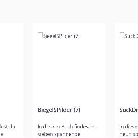
BiegelSPilder (7)
SuckDr
dest du
In diesem Buch findest du
In dies
de
sieben spannende
neun s