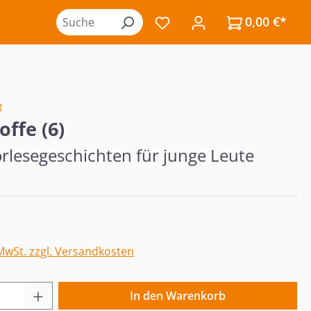
0,00 €*
Du hast 0 Produkte auf de
t
offe (6)
rlesegeschichten für junge Leute
eis:
 MwSt. zzgl. Versandkosten
 Anzahl: Gib den gewünschten Wert ein o
In den Warenkorb