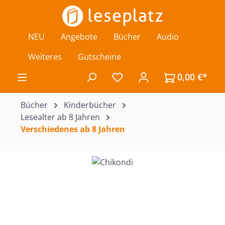
Zum Hauptinhalt springen
NEU
Angebote
Bücher
Audio
Weiteres
Gutscheine
0,00 €*
Du hast 0 Produkte auf de
Bücher
Kinderbücher
Lesealter ab 8 Jahren
Verschiedenes ab 8 Jahren
Bildergalerie überspringen