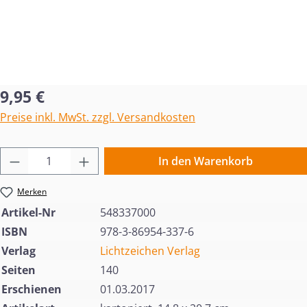
Regulärer Preis:
9,95 €
Preise inkl. MwSt. zzgl. Versandkosten
Produkt Anzahl: Gib den gewünschten Wert 
In den Warenkorb
Merken
Artikel-Nr
548337000
ISBN
978-3-86954-337-6
Verlag
Lichtzeichen Verlag
Seiten
140
Erschienen
01.03.2017