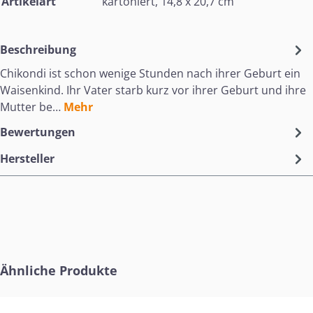
Artikelart
kartoniert, 14,8 x 20,7 cm
Beschreibung
Chikondi ist schon wenige Stunden nach ihrer Geburt ein
Waisenkind. Ihr Vater starb kurz vor ihrer Geburt und ihre
Mutter be…
Mehr
Bewertungen
Hersteller
Produktgalerie überspringen
Ähnliche Produkte