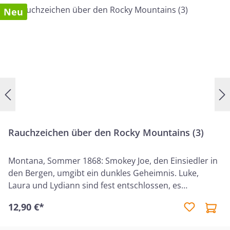
Neu
Rauchzeichen über den Rocky Mountains (3)
Montana, Sommer 1868: Smokey Joe, den Einsiedler in
den Bergen, umgibt ein dunkles Geheimnis. Luke,
Laura und Lydiann sind fest entschlossen, es
herauszufinden. Doch sie ahnen nicht, worauf sie sich
12,90 €*
da einlassen. Auch beim ehemaligen Treckführer Nate
Henderson und seinem Schützling Davy geht nicht