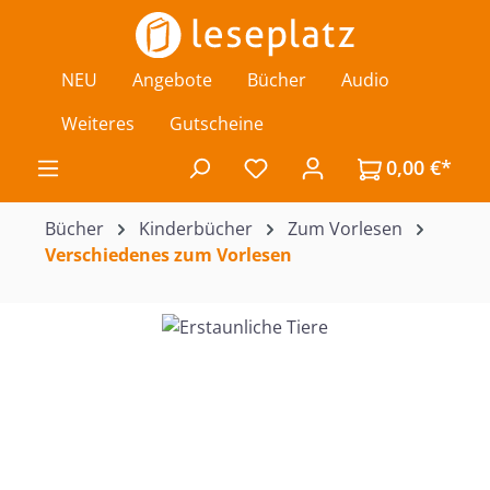
Zum Hauptinhalt springen
NEU
Angebote
Bücher
Audio
Weiteres
Gutscheine
0,00 €*
Du hast 0 Produkte auf de
Bücher
Kinderbücher
Zum Vorlesen
Verschiedenes zum Vorlesen
Bildergalerie überspringen