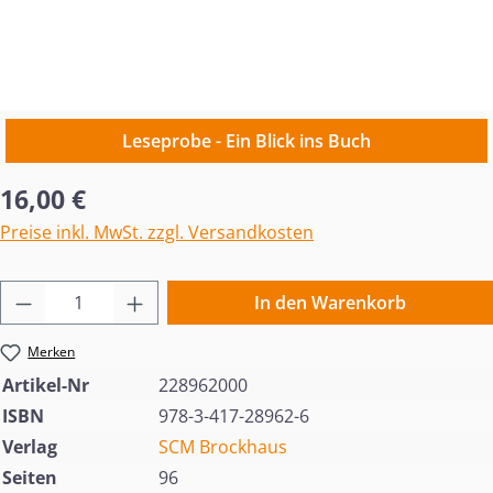
Leseprobe - Ein Blick ins Buch
Regulärer Preis:
16,00 €
Preise inkl. MwSt. zzgl. Versandkosten
Produkt Anzahl: Gib den gewünschten Wert 
In den Warenkorb
Merken
Artikel-Nr
228962000
ISBN
978-3-417-28962-6
Verlag
SCM Brockhaus
Seiten
96