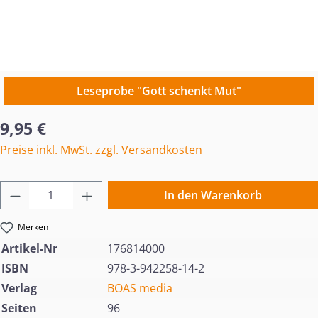
Leseprobe "Gott schenkt Mut"
Regulärer Preis:
9,95 €
Preise inkl. MwSt. zzgl. Versandkosten
Produkt Anzahl: Gib den gewünschten Wert 
In den Warenkorb
Merken
Artikel-Nr
176814000
ISBN
978-3-942258-14-2
Verlag
BOAS media
Seiten
96