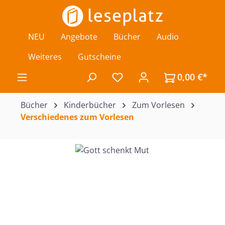
Zum Hauptinhalt springen
NEU
Angebote
Bücher
Audio
Weiteres
Gutscheine
0,00 €*
Du hast 0 Produkte auf de
Bücher
Kinderbücher
Zum Vorlesen
Verschiedenes zum Vorlesen
Bildergalerie überspringen