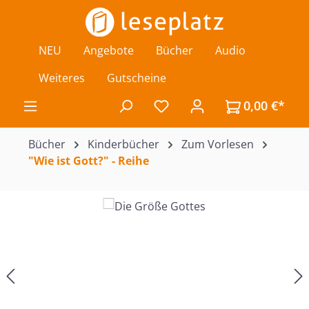
Zum Hauptinhalt springen
NEU
Angebote
Bücher
Audio
Weiteres
Gutscheine
0,00 €*
Du hast 0 Produkte auf de
Bücher
Kinderbücher
Zum Vorlesen
"Wie ist Gott?" - Reihe
Bildergalerie überspringen