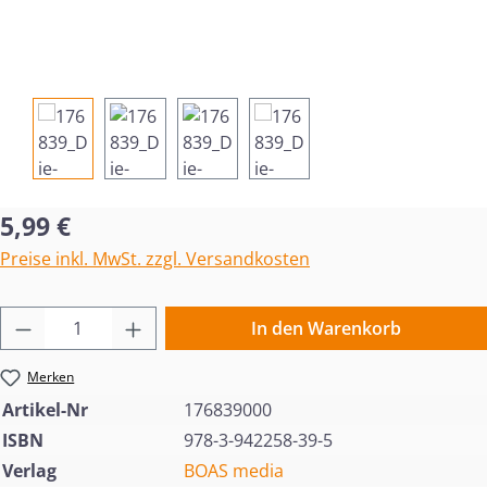
Regulärer Preis:
5,99 €
Preise inkl. MwSt. zzgl. Versandkosten
Produkt Anzahl: Gib den gewünschten Wert 
In den Warenkorb
Merken
Artikel-Nr
176839000
ISBN
978-3-942258-39-5
Verlag
BOAS media