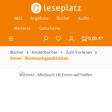
Zum Hauptinhalt springen
NEU
Angebote
Bücher
Audio
Weiteres
Gutscheine
0,00 €*
Du hast 0 Produkte auf de
Bücher
Kinderbücher
Zum Vorlesen
Emmi - Mutmachgeschichten
Bildergalerie überspringen