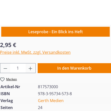
Leseprobe - Ein Blick ins Heft
Regulärer Preis:
2,95 €
Preise inkl. MwSt. zzgl. Versandkosten
Produkt Anzahl: Gib den gewünschten Wert 
In den Warenkorb
Merken
Artikel-Nr
817573000
ISBN
978-3-95734-573-8
Verlag
Gerth Medien
Seiten
24