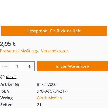
Leseprobe - Ein Blick ins Heft
Regulärer Preis:
2,95 €
Preise inkl. MwSt. zzgl. Versandkosten
Produkt Anzahl: Gib den gewünschten Wert 
In den Warenkorb
Merken
Artikel-Nr
817217000
ISBN
978-3-95734-217-1
Verlag
Gerth Medien
Seiten
24