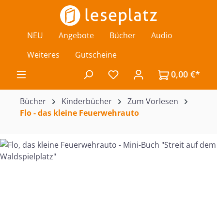
Zum Hauptinhalt springen
NEU
Angebote
Bücher
Audio
Weiteres
Gutscheine
0,00 €*
Du hast 0 Produkte auf de
Bücher
Kinderbücher
Zum Vorlesen
Flo - das kleine Feuerwehrauto
Bildergalerie überspringen