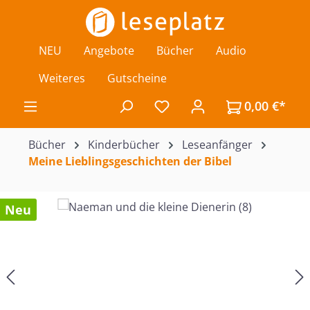
Zum Hauptinhalt springen
NEU
Angebote
Bücher
Audio
Weiteres
Gutscheine
0,00 €*
Du hast 0 Produkte auf de
Bücher
Kinderbücher
Leseanfänger
Meine Lieblingsgeschichten der Bibel
Bildergalerie überspringen
Neu