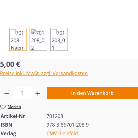
Regulärer Preis:
5,00 €
Preise inkl. MwSt. zzgl. Versandkosten
Produkt Anzahl: Gib den gewünschten Wert 
In den Warenkorb
Merken
Artikel-Nr
701208
ISBN
978-3-86701-208-9
Verlag
CMV Bielefeld