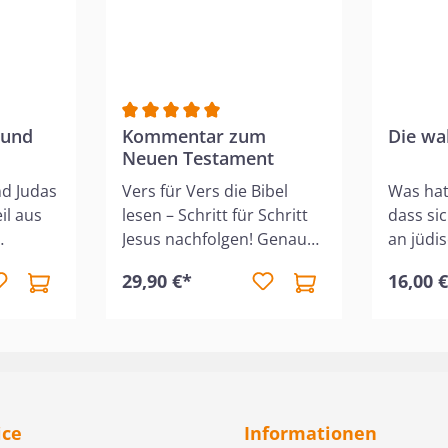
Bewertung von 3 von 5 Sternen
 und
Durchschnittliche Bewertung von 5 von 5 S
Kommentar zum
Die wa
Neuen Testament
nd Judas
Vers für Vers die Bibel
Was hat
il aus
lesen – Schritt für Schritt
dass si
Jesus nachfolgen! Genau
an jüdi
chen
dabei will dieser
der Dia
29,90 €*
16,00 
Kommentar helfen.
Warum e
ginal
Strukturiert erklärt der
Entrück
Autor die biblischen Texte,
was bed
on Dr.
bringt dem Leser in
Gottes 
nbaum
einfacher Sprache die
Alltag, 
r Autor
Worte Gottes nahe und
Petrusb
st". Als
liefert echte Hilfestellung
Auf die
ice
Informationen