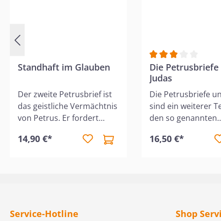
Standhaft im Glauben
Durchschnittliche 
Die Petrusbriefe
Judas
Der zweite Petrusbrief ist
Die Petrusbriefe u
das geistliche Vermächtnis
sind ein weiterer Te
von Petrus. Er fordert
den so genannten
dazu auf, standhaft im
"Messanisch-jüdis
14,90 €*
16,50 €*
Glauben zu bleiben, in der
Episteln", die im
Gnade zu wachsen und
amerikanischen Ori
sich vor Verführung durch
der ARIEL-
falsche Lehrer zu
Kommentarreihe v
hüten. Dieser leicht
Arnold G. Fruchte
verständliche Kommentar
erschienen sind.De
erklärt den Bibeltext
ist ein "Hebräerchri
Service-Hotline
Shop Serv