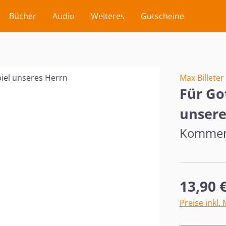
Bücher
Audio
Weiteres
Gutscheine
Max Billeter
Für Go
unsere
Komment
Regulärer Pr
13,90 
Preise inkl.