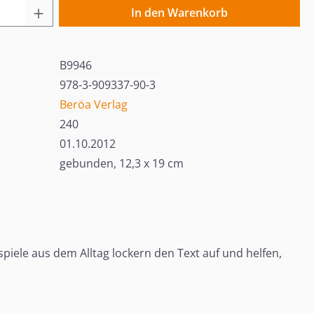
 Anzahl: Gib den gewünschten Wert ein o
In den Warenkorb
B9946
978-3-909337-90-3
Beröa Verlag
240
01.10.2012
gebunden, 12,3 x 19 cm
iele aus dem Alltag lockern den Text auf und helfen,