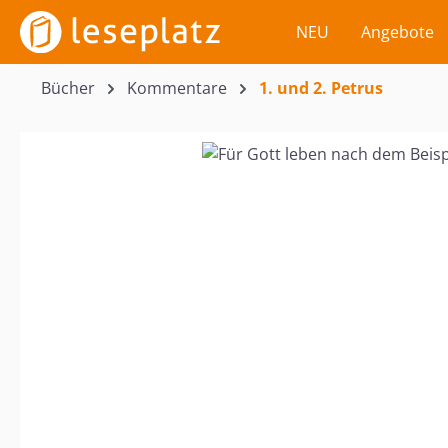
m Hauptinhalt springen
Zur Suche springen
Zur Hauptnavigation springen
NEU
Angebote
Bücher
Kommentare
1. und 2. Petrus
Bildergalerie überspringen