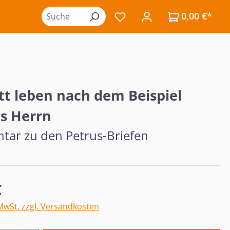
0,00 €*
Du hast 0 Produkte auf de
tt leben nach dem Beispiel
s Herrn
ar zu den Petrus-Briefen
eis:
€
 MwSt. zzgl. Versandkosten