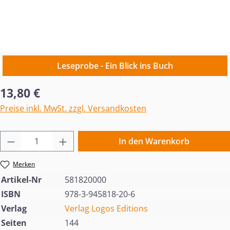
Leseprobe - Ein Blick ins Buch
Regulärer Preis:
13,80 €
Preise inkl. MwSt. zzgl. Versandkosten
Produkt Anzahl: Gib den gewünschten Wert 
In den Warenkorb
Merken
Artikel-Nr
581820000
ISBN
978-3-945818-20-6
Verlag
Verlag Logos Editions
Seiten
144