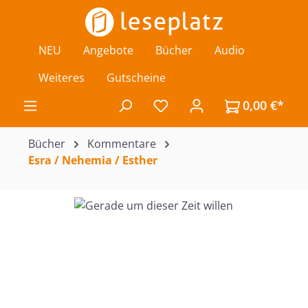
Zum Hauptinhalt springen
NEU
Angebote
Bücher
Audio
Weiteres
Gutscheine
0,00 €*
Du hast 0 Produkte auf de
Bücher
Kommentare
Esra / Nehemia / Esther
Bildergalerie überspringen