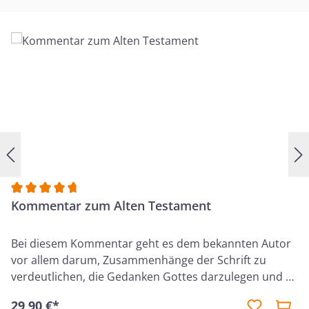
Durchschnittliche Bewertung von 4.83 von 5 Sternen
Kommentar zum Alten Testament
Bei diesem Kommentar geht es dem bekannten Autor
vor allem darum, Zusammenhänge der Schrift zu
verdeutlichen, die Gedanken Gottes darzulegen und so
Auslegung mit Auferbauung zu verbinden. Daher sind
29,90 €*