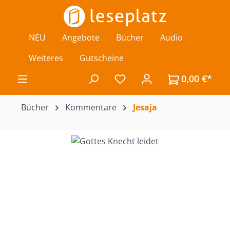
Zum Hauptinhalt springen
NEU
Angebote
Bücher
Audio
Weiteres
Gutscheine
0,00 €*
Du hast 0 Produkte auf de
Bücher
Kommentare
Jesaja
Bildergalerie überspringen