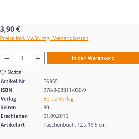
Regulärer Preis:
3,90 €
Preise inkl. MwSt. zzgl. Versandkosten
Produkt Anzahl: Gib den gewünschten Wert 
In den Warenkorb
Merken
Artikel-Nr
B9955
ISBN
978-3-03811-030-9
Verlag
Beröa Verlag
Seiten
80
Erschienen
01.09.2015
Artikelart
Taschenbuch, 12 x 18,5 cm