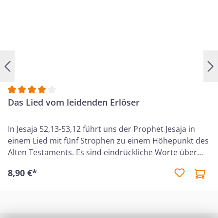
Durchschnittliche Bewertung von 4 von 5 Sternen
Das Lied vom leidenden Erlöser
In Jesaja 52,13-53,12 führt uns der Prophet Jesaja in
einem Lied mit fünf Strophen zu einem Höhepunkt des
Alten Testaments. Es sind eindrückliche Worte über
den Knecht Gottes, der in tiefer Erniedrigung, einen
8,90 €*
Weg der Leiden und Verachtung ging. Jesus Christus,
unser Erlöser, wurde von Gott am Kreuz unserer
Sünden wegen zerschlagen und ließ sein Leben für
uns. Die Wertschätzung Gottes für den Gehorsam