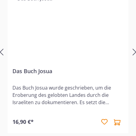
Das Buch Josua
Das Buch Josua wurde geschrieben, um die
Eroberung des gelobten Landes durch die
Israeliten zu dokumentieren. Es setzt die
Geschichtserzählung des jüdischen Volkes dort
an, wo das 5. Buch Mose aufgehört hat, und
16,90 €*
deckt den Zeitraum von der Eroberung bis zur
Besiedlung, von Mose bis zu den Richtern ab.