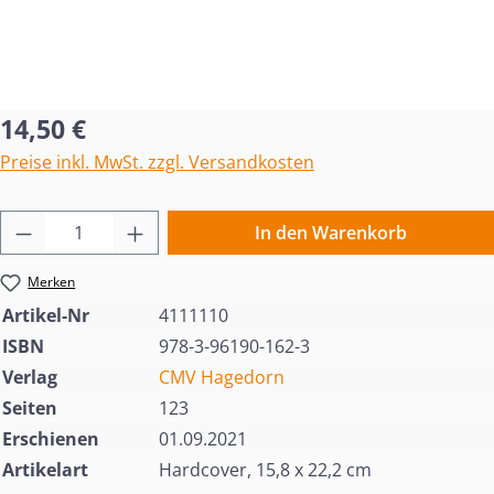
Regulärer Preis:
14,50 €
Preise inkl. MwSt. zzgl. Versandkosten
Produkt Anzahl: Gib den gewünschten Wert 
In den Warenkorb
Merken
Artikel-Nr
4111110
ISBN
978-3-96190-162-3
Verlag
CMV Hagedorn
Seiten
123
Erschienen
01.09.2021
Artikelart
Hardcover, 15,8 x 22,2 cm