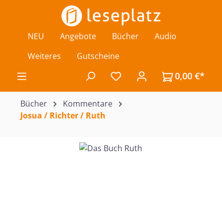
Zum Hauptinhalt springen
NEU
Angebote
Bücher
Audio
Weiteres
Gutscheine
0,00 €*
Du hast 0 Produkte auf de
Bücher
Kommentare
Josua / Richter / Ruth
Bildergalerie überspringen