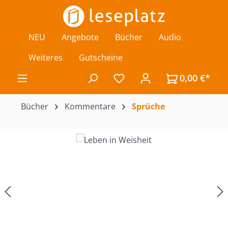
Zum Hauptinhalt springen
NEU
Angebote
Bücher
Audio
Weiteres
Gutscheine
0,00 €*
Du hast 0 Produkte auf de
Bücher
Kommentare
Sprüche
Bildergalerie überspringen