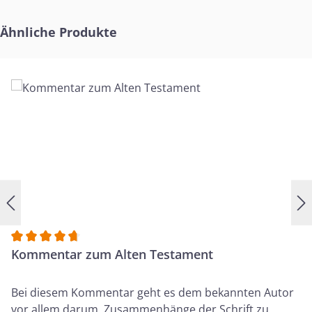
Produktgalerie überspringen
Ähnliche Produkte
Durchschnittliche Bewertung von 4.83 von 5 Sternen
Kommentar zum Alten Testament
Bei diesem Kommentar geht es dem bekannten Autor
vor allem darum, Zusammenhänge der Schrift zu