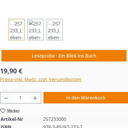
Leseprobe - Ein Blick ins Buch
Regulärer Preis:
19,90 €
Preise inkl. MwSt. zzgl. Versandkosten
Produkt Anzahl: Gib den gewünschten Wert 
In den Warenkorb
Merken
Artikel-Nr
257233000
ISBN
978-3-89287-233-7