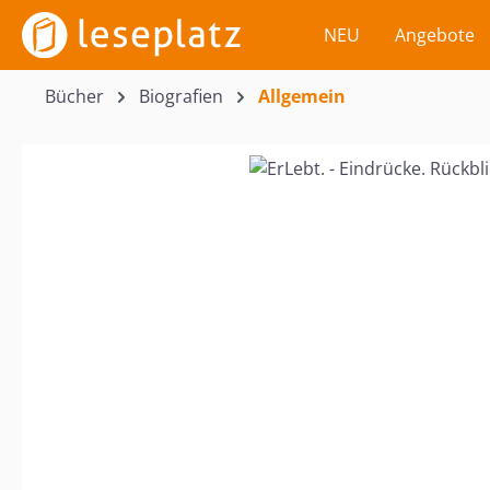
m Hauptinhalt springen
Zur Suche springen
Zur Hauptnavigation springen
NEU
Angebote
Bücher
Biografien
Allgemein
Bildergalerie überspringen