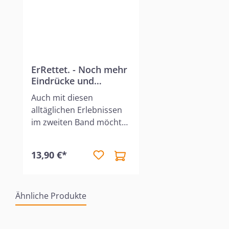
ErRettet. - Noch mehr
Eindrücke und
Ausblicke.
Auch mit diesen
alltäglichen Erlebnissen
im zweiten Band möchte
der Autor Mut machen,
den Glauben in einer Zeit
13,90 €*
zu leben, die mehr und
mehr säkular und
chaotisch wird und
Ähnliche Produkte
deshalb die Frohe
Botschaft von Jesus
Christus um so
Produktgalerie überspringen