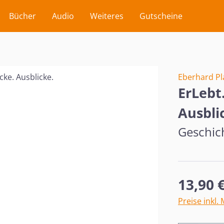
Bücher
Audio
Weiteres
Gutscheine
Eberhard Pl
ErLebt
Ausbli
Geschic
Regulärer Pr
13,90 
Preise inkl.