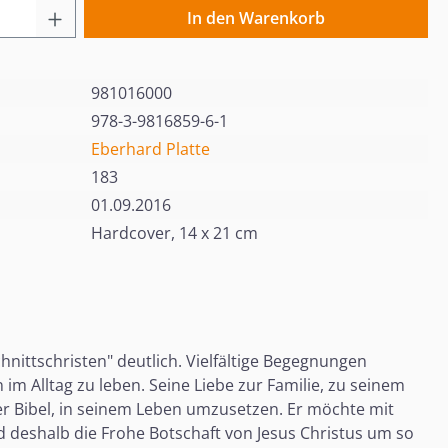
 Anzahl: Gib den gewünschten Wert ein o
In den Warenkorb
981016000
978-3-9816859-6-1
Eberhard Platte
183
01.09.2016
Hardcover, 14 x 21 cm
chnittschristen" deutlich. Vielfältige Begegnungen
im Alltag zu leben. Seine Liebe zur Familie, zu seinem
er Bibel, in seinem Leben umzusetzen. Er möchte mit
d deshalb die Frohe Botschaft von Jesus Christus um so