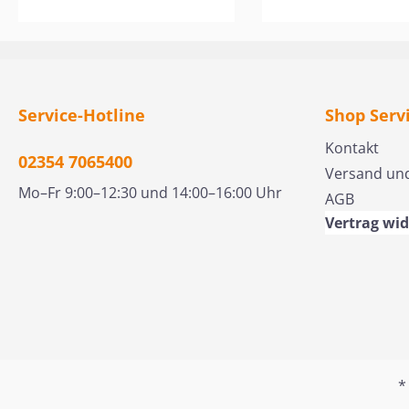
verheiratet und Vater
Verfassern dieser Liede ist
war er ein Mann de
von vier erwachsenen
überaus lohnend. Dieser
Nahezu ununterbr
Kindern. Er ist
Band handelt von
"in Bewegung" für
Mitbegründer der
Liederdichtern, die oft
Christus. Über 50 J
Gefährdetenhilfe
unter schweren
lang. Sein Leben u
Service-Hotline
Shop Serv
"Kurswechsel e.V." und
Bedingungen lebten: in
Schreiben, sein Die
ehrenamtlich in der
Kriegs- und Pestzeiten
Evangelist und Bibe
Kontakt
02354 7065400
Straffälligenhilfe tätig. Er
oder während der NS-
- all das hatte ein Zi
Versand un
ist Autor zu zahlreichen
Diktatur. Trotz Leid und
Menschen, mit dene
Mo–Fr 9:00–12:30 und 14:00–16:00 Uhr
AGB
biblischen und
Bedrängnis schufen sie
Kontakt kam, sollt
Vertrag wi
glaubenspraktischen
Lieder, die sie und andere
vom Wesen Christi
Themen und
trösteten und im Glauben
- von all seiner Mac
überregional gefragter
stärkten. Sie wurden nicht
Herrlichkeit, Liebe
Seminar-Referent in
müde, Gott mit ihren
Treue. Mit seinem
Gemeinden.
Liedern zu ehren und zu
Reisedienst in den
preisen. Letzteres gilt auch
und darüber hinaus
für die in diesem Buch
er Männer und Fra
*
vorgestellten
ermutigen, sich d
Komponisten mit ihrer
willig und völlig