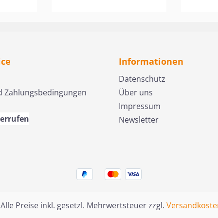
r Tat.
Sprachraum. Doch wer
Buch vo
ochen
war der Mann hinter den
Frauen 
zeitlosen Worten von
durch L
ahre
Trost, Hoffnung und
aus – E
nd
Gottvertrauen? Diese
sie in d
ice
Informationen
nst als
einfühlsame Biografie
Heraus
llehrer
zeichnet das Leben eines
dringen
Datenschutz
el:
Predigers nach, der die
arbeite
d Zahlungsbedingungen
Über uns
n er in
längste Zeit seines Lebens
aufopfe
Impressum
en etwas
unter den Folgen des
Straße
derrufen
Newsletter
 spüren
Dreißigjährigen Krieges
Dschunge
ht,
gelitten hat, vier seiner
Kriegsg
 und
fünf Kinder und seine
und Ge
Ehefrau begraben musste,
wurden 
 USA
immer wieder Arger mit
für Fra
 wollte
seinen Dienstherren
gleiche
uen
bekam und dennoch
dabei n
 Alle Preise inkl. gesetzl. Mehrwertsteuer zzgl.
Versandkoste
em Herrn
unerschütterlich an Gottes
Taten,
Güte festhielt. Anschaulich
oder ei