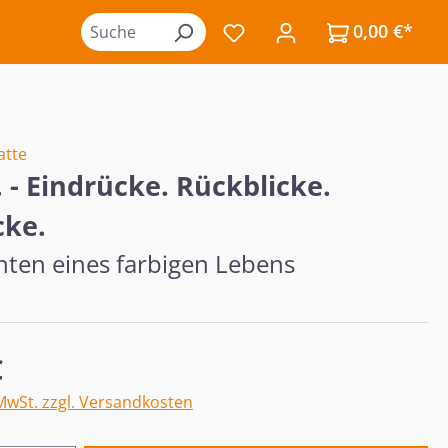
0,00 €*
Du hast 0 Produkte auf de
atte
. - Eindrücke. Rückblicke.
cke.
hten eines farbigen Lebens
eis:
€
 MwSt. zzgl. Versandkosten