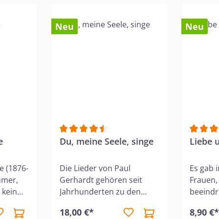
Neu
Neu
Bewertung von 5 von 5 Sternen
e
Durchschnittliche Bewertung von 4.5 von 5
Du, meine Seele, singe
Durchsc
Liebe 
e (1876-
Die Lieder von Paul
Es gab 
umer,
Gerhardt gehören seit
Frauen,
 kein
Jahrhunderten zu den
beeind
öne
beliebtesten geistlichen
gedient
18,00 €*
8,90 €
lmehr
Gesängen im deutschen
ihnen w