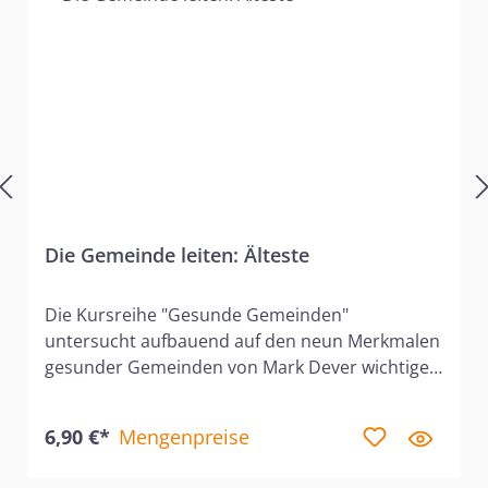
Die Gemeinde leiten: Älteste
Die Kursreihe "Gesunde Gemeinden"
untersucht aufbauend auf den neun Merkmalen
gesunder Gemeinden von Mark Dever wichtige
Eigenschaften von Kirchengemeinden und leitet
Christen darin an, diese in ihren Gemeinden vor
6,90 €*
Mengenpreise
Ort auszuleben. Alle Kurse führen anhand der
relevanten Bibeltexte induktiv zu den