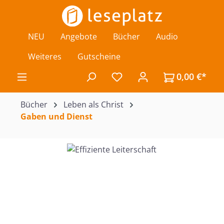
Zum Hauptinhalt springen
NEU
Angebote
Bücher
Audio
Weiteres
Gutscheine
0,00 €*
Du hast 0 Produkte auf de
Bücher
Leben als Christ
Gaben und Dienst
Bildergalerie überspringen