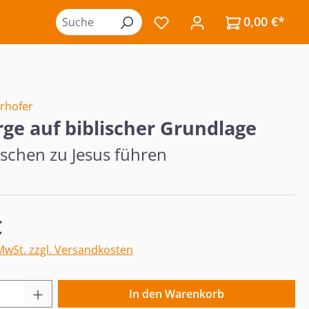
0,00 €*
Du hast 0 Produkte auf de
rhofer
rge auf biblischer Grundlage
schen zu Jesus führen
eis:
€
 MwSt. zzgl. Versandkosten
 Anzahl: Gib den gewünschten Wert ein o
In den Warenkorb