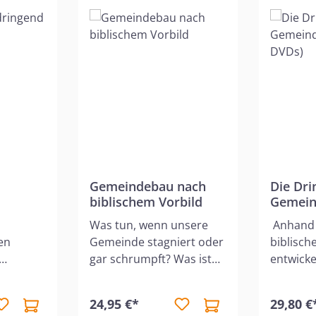
Gemeindebau nach
Die Dri
biblischem Vorbild
Gemein
r
DVDs)
Was tun, wenn unsere
Anhand 
en
Gemeinde stagniert oder
biblisc
gar schrumpft? Was ist
entwicke
ele
der Grund für die Flaute
Mauerho
oder den Rückgang des
umfasse
24,95 €*
29,80 €
die
Gemeindelebens?
Gemeind