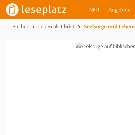
m Hauptinhalt springen
Zur Suche springen
Zur Hauptnavigation springen
NEU
Angebote
Bücher
Leben als Christ
Seelsorge und Lebens
Bildergalerie überspringen