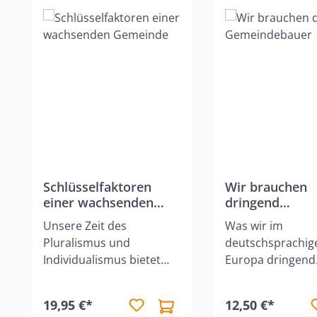
Schlüsselfaktoren
Wir brauchen
einer wachsenden
dringend
Gemeinde
Gemeindebaue
Unsere Zeit des
Was wir im
Pluralismus und
deutschsprachig
Individualismus bietet
Europa dringend
Freikirchen und
brauchen, sind vi
Kirchgemeinden enorme
dynamische
19,95 €*
12,50 €*
Chancen, missionarisch
Gemeindebauer, 