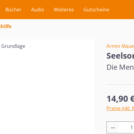
Bücher
Audio
Weiteres
Gutscheine
hilfe
Armin Maue
Seelso
Die Men
Regulärer Pr
14,90 
Preise inkl.
Produkt