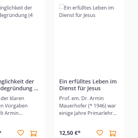
nglichkeit der
Ein erfülltes Leben im
degründung (4
Dienst für Jesus
der klaren
Prof. em. Dr. Armin
hen Vorgaben
Mauerhofer (* 1946) war
lt Armin
einige Jahre Primarlehrer.
fer ein
Nach dem Studium an
ndes Modell von
der Staatsunabhängigen
*
12,50 €*
eaufbau. Seine
Theologischen