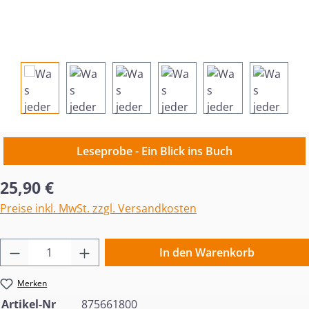
Leseprobe - Ein Blick ins Buch
Regulärer Preis:
25,90 €
Preise inkl. MwSt. zzgl. Versandkosten
Produkt Anzahl: Gib den gewünschten Wert 
In den Warenkorb
Merken
Artikel-Nr
875661800