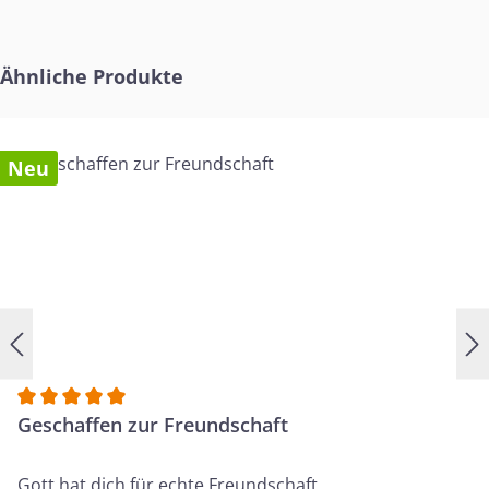
Produktgalerie überspringen
Ähnliche Produkte
Neu
Durchschnittliche Bewertung von 5 von 5 Sternen
Geschaffen zur Freundschaft
Gott hat dich für echte Freundschaft