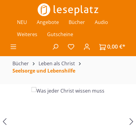
Zum Hauptinhalt springen
NEU
Angebote
Bücher
Audio
Weiteres
Gutscheine
0,00 €*
Du hast 0 Produkte auf de
Bücher
Leben als Christ
Seelsorge und Lebenshilfe
Bildergalerie überspringen