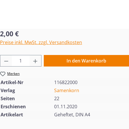
Regulärer Preis:
2,00 €
Preise inkl. MwSt. zzgl. Versandkosten
Produkt Anzahl: Gib den gewünschten Wert 
In den Warenkorb
Merken
Artikel-Nr
116822000
Verlag
Samenkorn
Seiten
22
Erschienen
01.11.2020
Artikelart
Geheftet, DIN A4