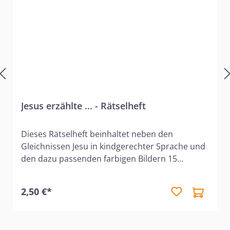
Jesus erzählte ... - Rätselheft
Dieses Rätselheft beinhaltet neben den
Gleichnissen Jesu in kindgerechter Sprache und
den dazu passenden farbigen Bildern 15
verschiedene Ausmalbilder oder Rätsel, die
thematisch an die Texte angelehnt sind. Punkt-
2,50 €*
zu-Punkt-Bilder, Labyrinthe, Malen-nach-Zahlen-
Bilder und noch mehr bilden eine
abwechslungsreiche Mischung, die Kinder dazu