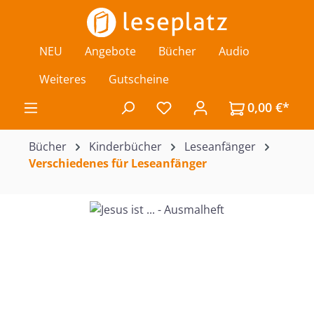
Zum Hauptinhalt springen
NEU
Angebote
Bücher
Audio
Weiteres
Gutscheine
0,00 €*
Du hast 0 Produkte auf de
Bücher
Kinderbücher
Leseanfänger
Verschiedenes für Leseanfänger
Bildergalerie überspringen