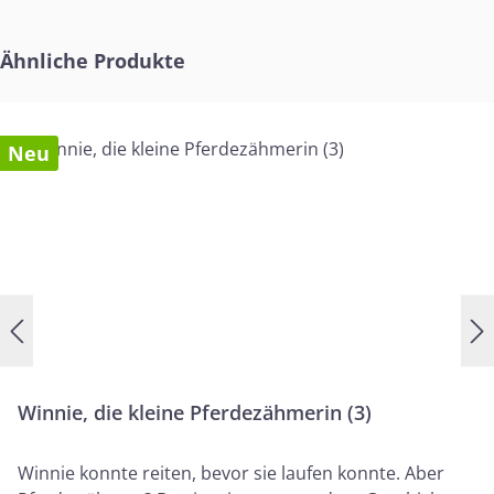
anregt, sich mit Jesu Erzählungen zu
befassen.Mit Texten aus dem Buch "Entdecke
Produktgalerie überspringen
die Bibel" von Naemi Fast.
Ähnliche Produkte
Neu
Winnie, die kleine Pferdezähmerin (3)
Winnie konnte reiten, bevor sie laufen konnte. Aber