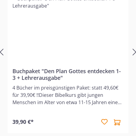
Buchpaket "Den Plan Gottes entdecken 1-
3 + Lehrerausgabe"
4 Bücher im preisgünstigen Paket: statt 49,60€
für 39,90€ !!Dieser Bibelkurs gibt jungen
Menschen im Alter von etwa 11-15 Jahren einen
Überblick über wichtige Themen der Bibel. Er
kann im Rahmen des biblischen Unterrichts der
39,90 €*
Gemeinde, in einer Freizeit oder in der Familie
durchgearbeitet werden. Die unterschiedlichen