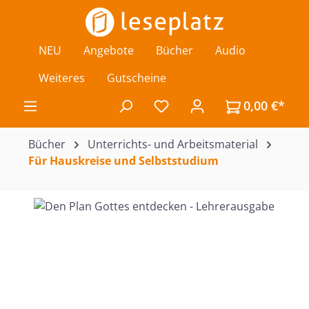
Zum Hauptinhalt springen
NEU
Angebote
Bücher
Audio
Weiteres
Gutscheine
0,00 €*
Du hast 0 Produkte auf de
Bücher
Unterrichts- und Arbeitsmaterial
Für Hauskreise und Selbststudium
Bildergalerie überspringen