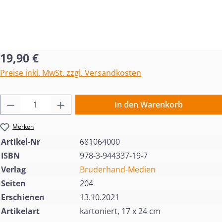
Regulärer Preis:
19,90 €
Preise inkl. MwSt. zzgl. Versandkosten
Produkt Anzahl: Gib den gewünschten Wert 
In den Warenkorb
Merken
Artikel-Nr
681064000
ISBN
978-3-944337-19-7
Verlag
Bruderhand-Medien
Seiten
204
Erschienen
13.10.2021
Artikelart
kartoniert, 17 x 24 cm