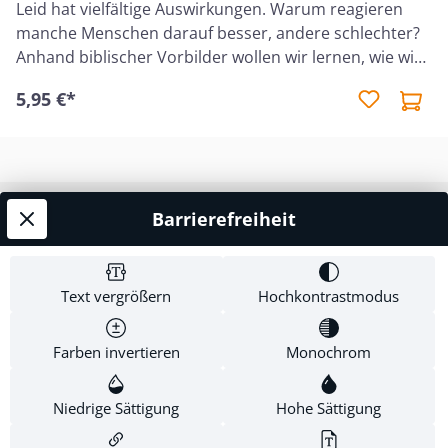
Leid hat vielfältige Auswirkungen. Warum reagieren
manche Menschen darauf besser, andere schlechter?
Anhand biblischer Vorbilder wollen wir lernen, wie wir
Gottes Trost und Kraft in schweren Zeiten empfangen
5,95 €*
können. Und wir betrachten das größte Beispiel für
Sieg im Leiden: den Herrn selbst.
Barrierefreiheit
Service-Hotline
Shop Service
Text vergrößern
Hochkontrastmodus
Informationen
Farben invertieren
Monochrom
Newsletter
Niedrige Sättigung
Hohe Sättigung