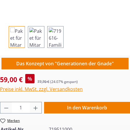
Das Konzept von "Generationen der Gnade"
Verkaufspreis:
59,00 €
%
Regulärer Preis:
77,70 €
(24.07% gespart)
Preise inkl. MwSt. zzgl. Versandkosten
Produkt Anzahl: Gib den gewünschten Wert 
In den Warenkorb
Merken
Artikel-Nr
719511000