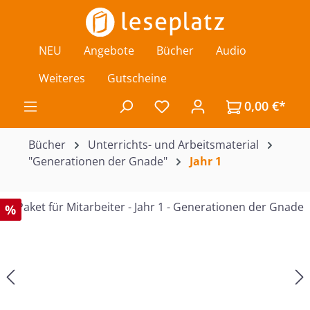
Zum Hauptinhalt springen
NEU
Angebote
Bücher
Audio
Weiteres
Gutscheine
0,00 €*
Du hast 0 Produkte auf de
Bücher
Unterrichts- und Arbeitsmaterial
"Generationen der Gnade"
Jahr 1
Bildergalerie überspringen
%