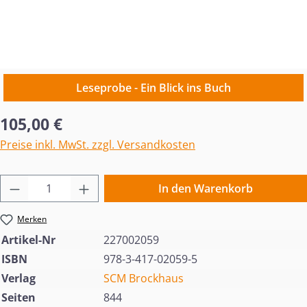
Leseprobe - Ein Blick ins Buch
Regulärer Preis:
105,00 €
Preise inkl. MwSt. zzgl. Versandkosten
Produkt Anzahl: Gib den gewünschten Wert 
In den Warenkorb
Merken
Artikel-Nr
227002059
ISBN
978-3-417-02059-5
Verlag
SCM Brockhaus
Seiten
844