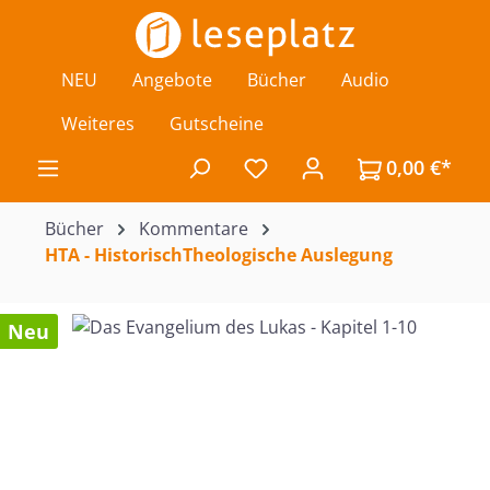
Zum Hauptinhalt springen
NEU
Angebote
Bücher
Audio
Weiteres
Gutscheine
0,00 €*
Du hast 0 Produkte auf de
Bücher
Kommentare
HTA - HistorischTheologische Auslegung
Bildergalerie überspringen
Neu