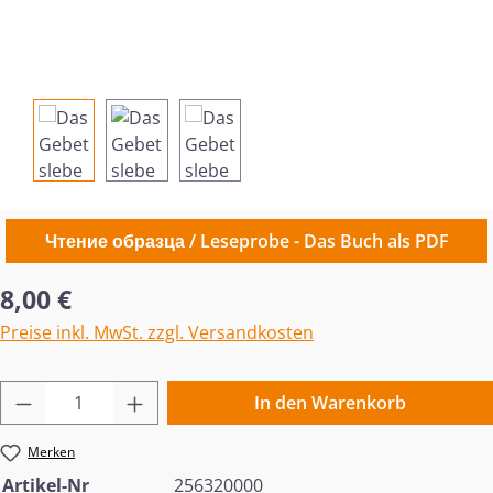
Чтение образца / Leseprobe - Das Buch als PDF
Regulärer Preis:
8,00 €
Preise inkl. MwSt. zzgl. Versandkosten
Produkt Anzahl: Gib den gewünschten Wert 
In den Warenkorb
Merken
Artikel-Nr
256320000