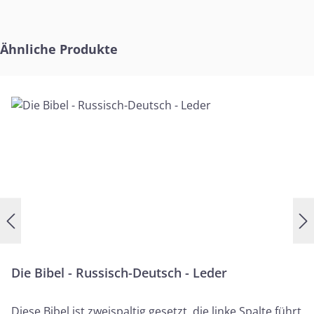
Produktgalerie überspringen
Ähnliche Produkte
Die Bibel - Russisch-Deutsch - Leder
Diese Bibel ist zweispaltig gesetzt, die linke Spalte führt