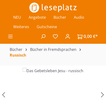
Zum Hauptinhalt springen
NEU
Angebote
Bücher
Audio
Weiteres
Gutscheine
0,00 €*
Du hast 0 Produkte auf de
Bücher
Bücher in Fremdsprachen
Russisch
Bildergalerie überspringen