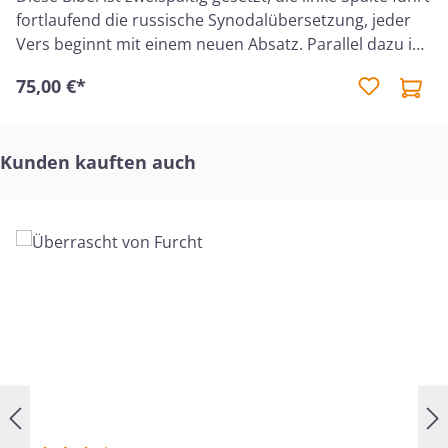
fortlaufend die russische Synodalübersetzung, jeder
Vers beginnt mit einem neuen Absatz. Parallel dazu in
der rechten Spalte die deutsche Übersetzung
75,00 €*
Schlachter 2000. Neuauflage 2026
Produktgalerie überspringen
Kunden kauften auch