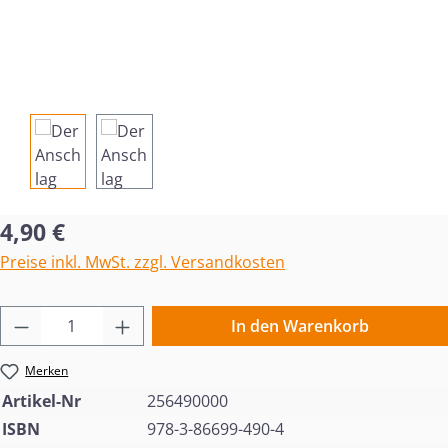
Regulärer Preis:
4,90 €
Preise inkl. MwSt. zzgl. Versandkosten
Produkt Anzahl: Gib den gewünschten Wert 
In den Warenkorb
Merken
Artikel-Nr
256490000
ISBN
978-3-86699-490-4