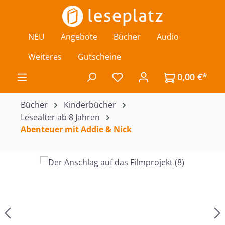
Zum Hauptinhalt springen
NEU
Angebote
Bücher
Audio
Weiteres
Gutscheine
0,00 €*
Du hast 0 Produkte auf de
Bücher
Kinderbücher
Lesealter ab 8 Jahren
Abenteuer mit Addie & Nick
Bildergalerie überspringen