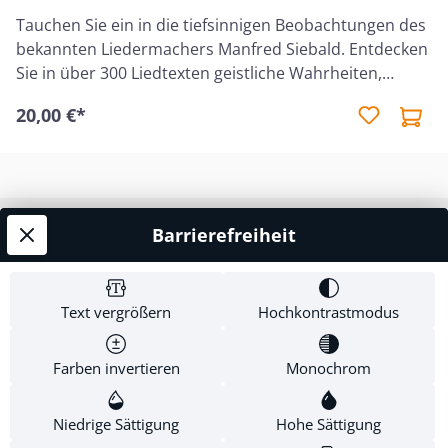
Tauchen Sie ein in die tiefsinnigen Beobachtungen des
bekannten Liedermachers Manfred Siebald. Entdecken
Sie in über 300 Liedtexten geistliche Wahrheiten,
ermutigende Botschaften und berührende
20,00 €*
Geschichten. Eine Bibelstellenkonkordanz, sowie ein
Themenverzeichnis helfen bei der passenden
Liedauswahl.Ideal auch für die persönliche Andacht
oder als Anregungen für Predigten und
Kleingruppen. Neuauflage 2026
Barrierefreiheit
Service-Hotline
Shop Service
Text vergrößern
Hochkontrastmodus
Informationen
Farben invertieren
Monochrom
Newsletter
Niedrige Sättigung
Hohe Sättigung