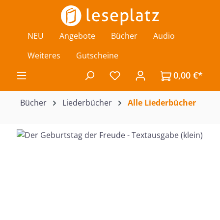
Zum Hauptinhalt springen
NEU
Angebote
Bücher
Audio
Weiteres
Gutscheine
0,00 €*
Du hast 0 Produkte auf de
Bücher
Liederbücher
Alle Liederbücher
Bildergalerie überspringen