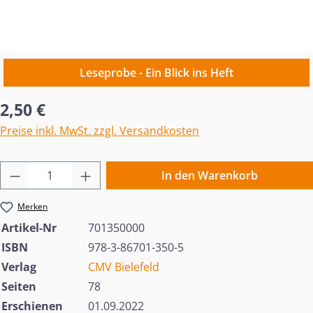
Leseprobe - Ein Blick ins Heft
Regulärer Preis:
2,50 €
Preise inkl. MwSt. zzgl. Versandkosten
Produkt Anzahl: Gib den gewünschten Wert 
In den Warenkorb
Merken
Artikel-Nr
701350000
ISBN
978-3-86701-350-5
Verlag
CMV Bielefeld
Seiten
78
Erschienen
01.09.2022