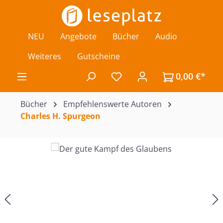
Zum Hauptinhalt springen
NEU
Angebote
Bücher
Audio
Weiteres
Gutscheine
0,00 €*
Du hast 0 Produkte auf de
Bücher
Empfehlenswerte Autoren
Charles H. Spurgeon
Bildergalerie überspringen