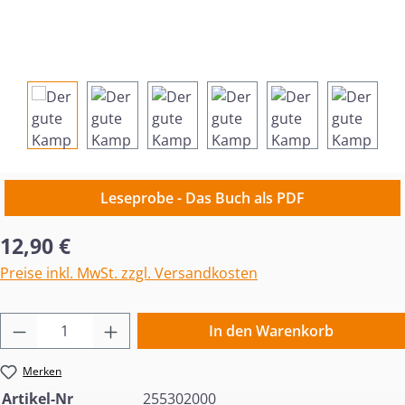
Leseprobe - Das Buch als PDF
Regulärer Preis:
12,90 €
Preise inkl. MwSt. zzgl. Versandkosten
Produkt Anzahl: Gib den gewünschten Wert 
In den Warenkorb
Merken
Artikel-Nr
255302000