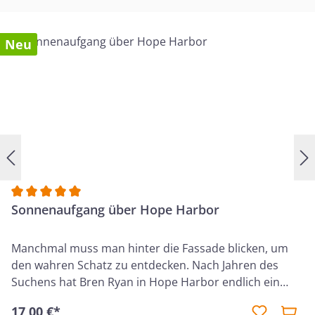
Neu
Durchschnittliche Bewertung von 5 von 5 Sternen
Sonnenaufgang über Hope Harbor
Manchmal muss man hinter die Fassade blicken, um
den wahren Schatz zu entdecken. Nach Jahren des
Suchens hat Bren Ryan in Hope Harbor endlich ein
Zuhause gefunden. Als Barista in der "Perfekten
17,00 €*