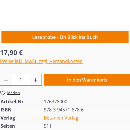
Leseprobe - Ein Blick ins Buch
Regulärer Preis:
17,90 €
Preise inkl. MwSt. zzgl. Versandkosten
Produkt Anzahl: Gib den gewünschten Wert 
In den Warenkorb
Merken
Artikel-Nr
176378000
ISBN
978-3-94571-678-6
Verlag
Betanien Verlag
Seiten
511