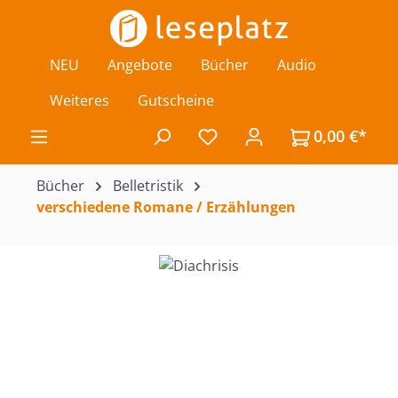
Zum Hauptinhalt springen
NEU
Angebote
Bücher
Audio
Weiteres
Gutscheine
0,00 €*
Du hast 0 Produkte auf de
Bücher
Belletristik
verschiedene Romane / Erzählungen
Bildergalerie überspringen