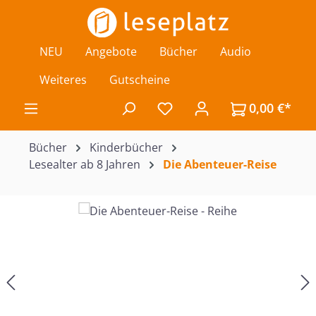
Zum Hauptinhalt springen
NEU
Angebote
Bücher
Audio
Weiteres
Gutscheine
0,00 €*
Du hast 0 Produkte auf de
Bücher
Kinderbücher
Lesealter ab 8 Jahren
Die Abenteuer-Reise
Bildergalerie überspringen