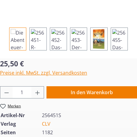
Regulärer Preis:
25,50 €
Preise inkl. MwSt. zzgl. Versandkosten
Produkt Anzahl: Gib den gewünschten Wert 
In den Warenkorb
Merken
Artikel-Nr
256451S
Verlag
CLV
Seiten
1182