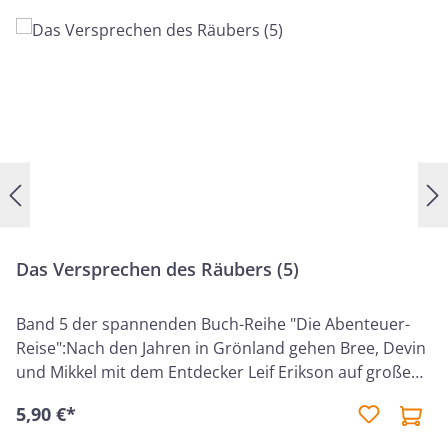
Das Versprechen des Räubers (5)
Band 5 der spannenden Buch-Reihe "Die Abenteuer-
Reise":Nach den Jahren in Grönland gehen Bree, Devin
und Mikkel mit dem Entdecker Leif Erikson auf große
Fahrt und erforschen eine neue Welt. Sie planen, eine
5,90 €*
Unterkunft zu bauen, um sicher überwintern zu
können. Doch wie können sie das Schiff beschützen,