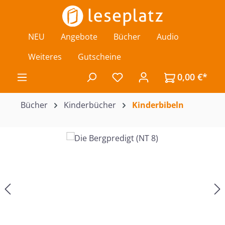
Zum Hauptinhalt springen
NEU
Angebote
Bücher
Audio
Weiteres
Gutscheine
0,00 €*
Du hast 0 Produkte auf de
Bücher
Kinderbücher
Kinderbibeln
Bildergalerie überspringen