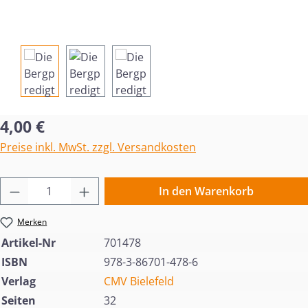
Regulärer Preis:
4,00 €
Preise inkl. MwSt. zzgl. Versandkosten
Produkt Anzahl: Gib den gewünschten Wert 
In den Warenkorb
Merken
Artikel-Nr
701478
ISBN
978-3-86701-478-6
Verlag
CMV Bielefeld
Seiten
32