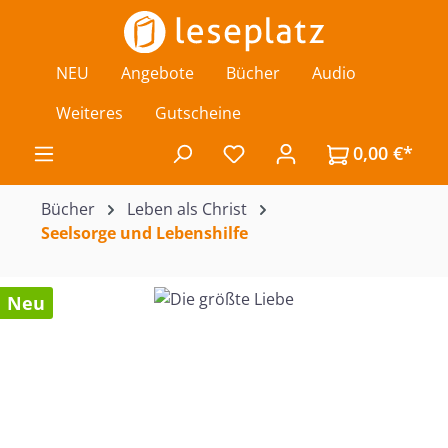
Zum Hauptinhalt springen
NEU
Angebote
Bücher
Audio
Weiteres
Gutscheine
0,00 €*
Du hast 0 Produkte auf de
Bücher
Leben als Christ
Seelsorge und Lebenshilfe
Bildergalerie überspringen
Neu