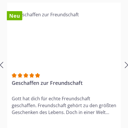
Neu
Durchschnittliche Bewertung von 5 von 5 Sternen
Geschaffen zur Freundschaft
Gott hat dich für echte Freundschaft
geschaffen. Freundschaft gehört zu den größten
Geschenken des Lebens. Doch in einer Welt
voller Hektik, Ablenkung und oberflächlicher
Kontakte bleibt echte Verbundenheit oft auf der