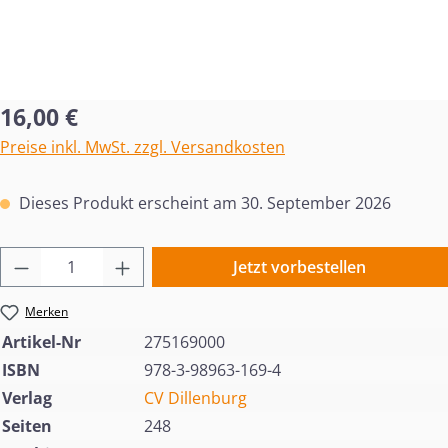
Regulärer Preis:
16,00 €
Preise inkl. MwSt. zzgl. Versandkosten
Dieses Produkt erscheint am 30. September 2026
Produkt Anzahl: Gib den gewünschten Wert 
Jetzt vorbestellen
Merken
Artikel-Nr
275169000
ISBN
978-3-98963-169-4
Verlag
CV Dillenburg
Seiten
248